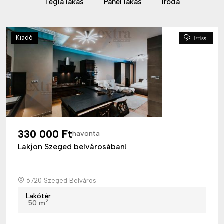
Tégla lakás
Panel lakás
Iroda
Kiadó
Friss
330 000 Ft
havonta
Lakjon Szeged belvárosában!
6720 Szeged Belváros
Lakótér
2
50 m