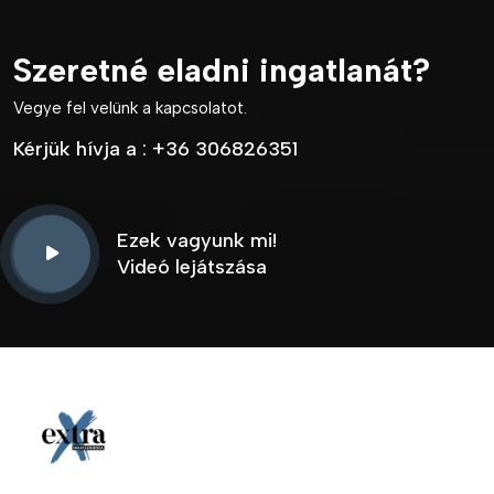
Szeretné eladni ingatlanát?
Vegye fel velünk a kapcsolatot.
Kérjük hívja a :
+36 306826351
Ezek vagyunk mi!
Videó lejátszása