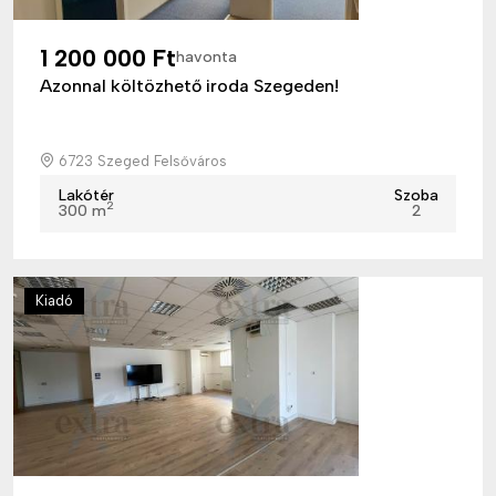
1 200 000 Ft
havonta
Azonnal költözhető iroda Szegeden!
6723 Szeged Felsőváros
Lakótér
Szoba
2
300 m
2
Kiadó