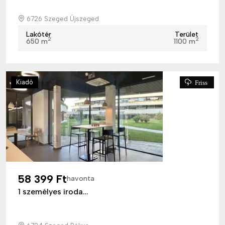
6726 Szeged Újszeged
Lakótér
Terület
2
2
650 m
1100 m
Kiadó
Friss
58 399 Ft
havonta
1 személyes iroda…