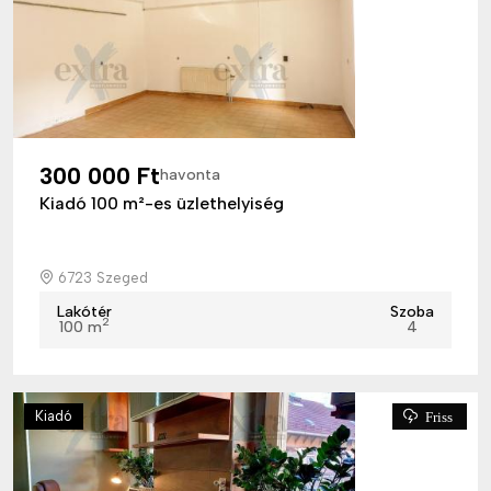
300 000 Ft
havonta
Kiadó 100 m²-es üzlethelyiség
6723 Szeged
Lakótér
Szoba
2
100 m
4
Kiadó
Friss