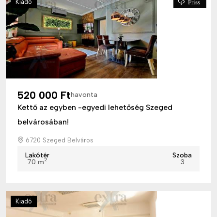
Kiadó
Friss
520 000 Ft
havonta
Kettő az egyben -egyedi lehetőség Szeged
belvárosában!
6720 Szeged Belváros
Lakótér
Szoba
2
70 m
3
Kiadó