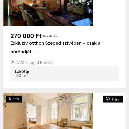
270 000 Ft
havonta
Exkluzív otthon Szeged szívében – csak a
bőröndjét...
6720 Szeged Belváros
Lakótér
2
30 m
Kiadó
Friss