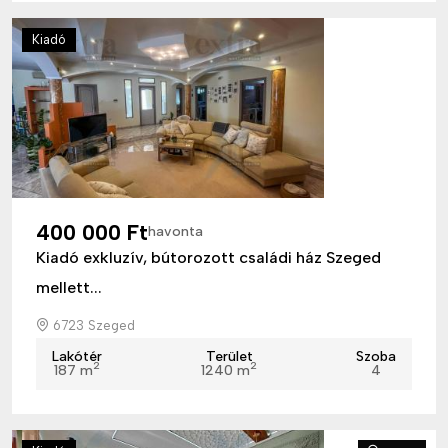
Kiadó
400 000 Ft
havonta
Kiadó exkluzív, bútorozott családi ház Szeged
mellett...
6723 Szeged
Lakótér
Terület
Szoba
2
2
187 m
1240 m
4