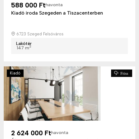
588 000 Ft
havonta
Kiadó iroda Szegeden a Tiszacenterben
6723 Szeged Felsőváros
Lakótér
2
147 m
Kiadó
Friss
2 624 000 Ft
havonta