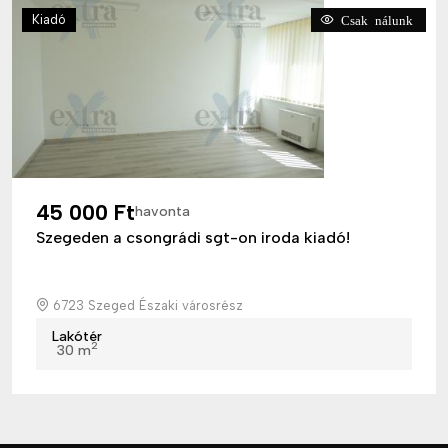
Kiadó
Csak nálunk
45 000 Ft
havonta
Szegeden a csongrádi sgt-on iroda kiadó!
6723 Szeged Északi városrész
Lakótér
2
30 m