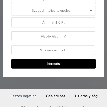
Keresés
Összes ingatlan
Családi ház
Üzlethelyiség