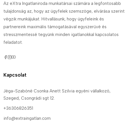
Az eXtra Ingatlaniroda munkatársai számára a legfontosabb
tulajdonság az, hogy az ügyfelek szemszöge, elvárása szerint
végzik munkájukat. Hitvallásunk, hogy ügyfeleink és
partnereink maximális támogatásával egyszerűvé és
stresszmentessé tegyünk minden igatlanokkal kapcsolatos
feladatot.
Kapcsolat
Jéga-Szabóné Csonka Anett Szilvia egyéni vállalkozó,
Szeged, Csongrádi sgt 12.
+36306826351
info@extraingatlan.com