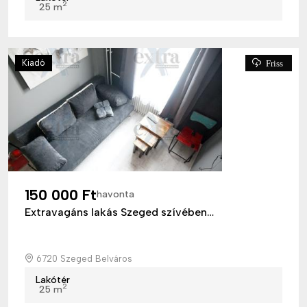
2
25 m
Kiadó
Friss
150 000 Ft
havonta
Extravagáns lakás Szeged szívében…
6720 Szeged Belváros
Lakótér
2
25 m