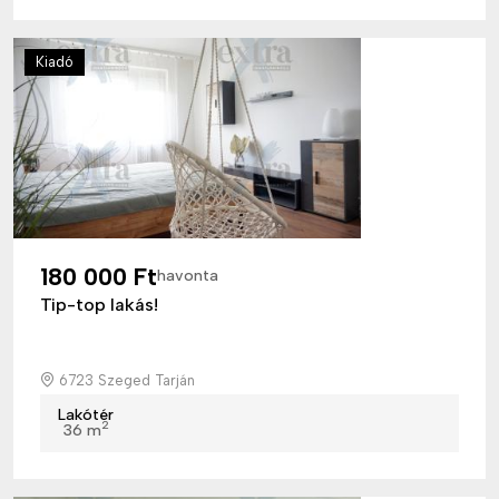
Kiadó
180 000 Ft
havonta
Tip-top lakás!
6723 Szeged Tarján
Lakótér
2
36 m