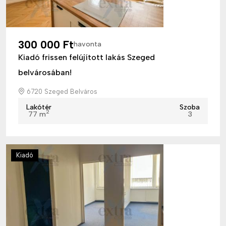
300 000 Ft
havonta
Kiadó frissen felújított lakás Szeged
belvárosában!
6720 Szeged Belváros
Lakótér
Szoba
2
77 m
3
Kiadó