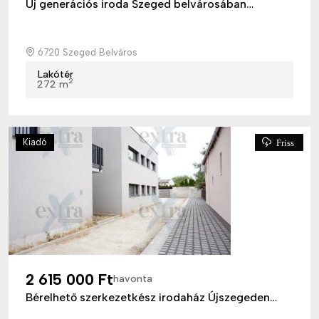
Új generációs iroda Szeged belvárosában…
6720 Szeged Belváros
Lakótér
2
272 m
Kiadó
Friss
2 615 000 Ft
havonta
Bérelhető szerkezetkész irodaház Újszegeden…