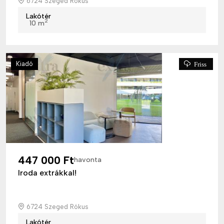
6724 Szeged Rókus
Lakótér
2
10 m
Kiadó
Friss
447 000 Ft
havonta
Iroda extrákkal!
6724 Szeged Rókus
Lakótér