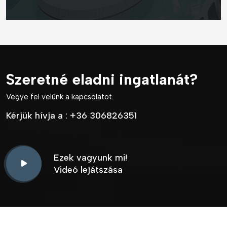
Szeretné eladni ingatlanát?
Vegye fel velünk a kapcsolatot.
Kérjük hívja a :
+36 306826351
Ezek vagyunk mi!
Videó lejátszása