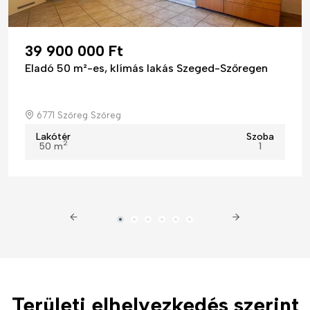
39 900 000 Ft
Eladó 50 m²-es, klímás lakás Szeged-Szőregen
6771 Szőreg Szőreg
Lakótér
Szoba
2
50 m
1
Területi elhelyezkedés szerint