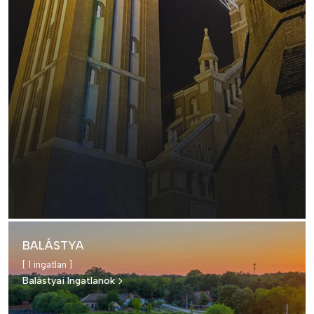
BALÁSTYA
[ 1 ingatlan ]
Balástyai Ingatlanok