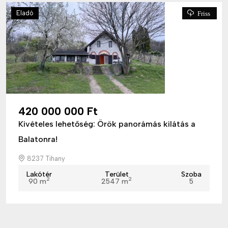
Eladó
Friss
420 000 000 Ft
Kivételes lehetőség: Örök panorámás kilátás a
Balatonra!
8237 Tihany
Lakótér
Terület
Szoba
2
2
90 m
2547 m
5