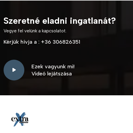
Szeretné eladni ingatlanát?
Vegye fel velünk a kapcsolatot.
Kérjük hívja a :
+36 306826351
Ezek vagyunk mi!
Videó lejátszása