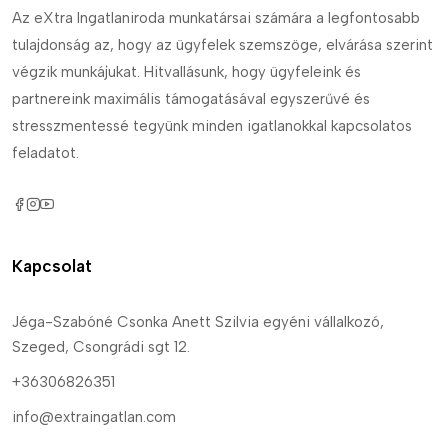
Az eXtra Ingatlaniroda munkatársai számára a legfontosabb
tulajdonság az, hogy az ügyfelek szemszöge, elvárása szerint
végzik munkájukat. Hitvallásunk, hogy ügyfeleink és
partnereink maximális támogatásával egyszerűvé és
stresszmentessé tegyünk minden igatlanokkal kapcsolatos
feladatot.
Kapcsolat
Jéga-Szabóné Csonka Anett Szilvia egyéni vállalkozó,
Szeged, Csongrádi sgt 12.
+36306826351
info@extraingatlan.com