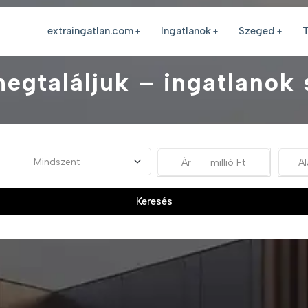
extraingatlan.com
Ingatlanok
Szeged
T
megtaláljuk – ingatlanok
Keresés