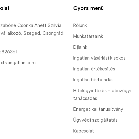
olat
Gyors menü
zabóné Csonka Anett Szilvia
Rólunk
 vállalkozó, Szeged, Csongrádi
Munkatársaink
Díjaink
6826351
Ingatlan vásárlási kisokos
xtraingatlan.com
Ingatlan értékesítés
Ingatlan bérbeadás
Hitelügyintézés - pénzügyi
tanácsadás
Energetikai tanusítvány
Ügyvédi szolgáltatás
Kapcsolat