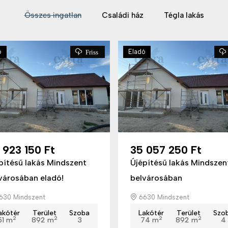
Összes ingatlan
Családi ház
Tégla lakás
ó
Eladó
Friss
 923 150 Ft
35 057 250 Ft
pítésű lakás Mindszent
Újépítésű lakás Mindszen
városában eladó!
belvárosában
630 Mindszent
6630 Mindszent
akótér
Terület
Szoba
Lakótér
Terület
Szo
2
2
2
2
51 m
892 m
3
74 m
892 m
4