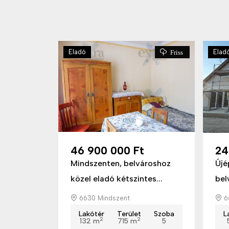
Eladó
Elad
Friss
46 900 000 Ft
24
Mindszenten, belvároshoz
Újé
közel eladó kétszintes...
bel
6630 Mindszent
6
Lakótér
Terület
Szoba
L
2
2
132 m
715 m
5