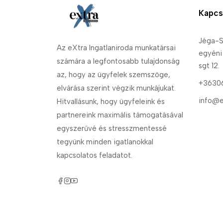
Kapcs
Jéga-S
Az eXtra Ingatlaniroda munkatársai
egyéni
számára a legfontosabb tulajdonság
sgt 12.
az, hogy az ügyfelek szemszöge,
+3630
elvárása szerint végzik munkájukat.
info@e
Hitvallásunk, hogy ügyfeleink és
partnereink maximális támogatásával
egyszerűvé és stresszmentessé
tegyünk minden igatlanokkal
kapcsolatos feladatot.