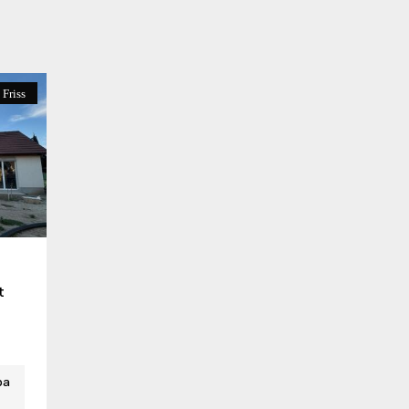
Friss
t
ba