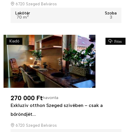
6720 Szeged Belváros
Lakótér
Szoba
2
70 m
3
Kiadó
Friss
270 000 Ft
havonta
Exkluzív otthon Szeged szívében – csak a
bőröndjét...
6720 Szeged Belváros