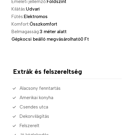
Emeleti jellemző:
Földszint
Kilátás:
Udvari
Fűtés:
Elektromos
Komfort:
Összkomfort
Belmagasság:
3 méter alatt
Gépkocsi beálló megvásárolható
0 Ft
Extrák és felszereltség
Alacsony fenntartás
Amerikai konyha
Csendes utca
Dekorvilágítás
Felszerelt
Jó közlekedés