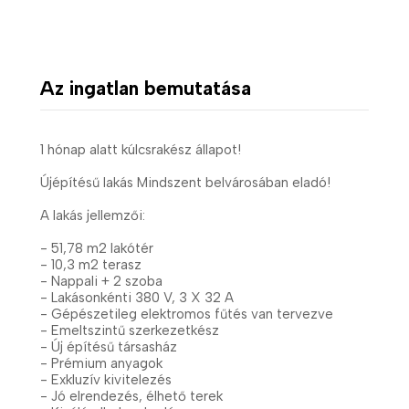
Az ingatlan bemutatása
1 hónap alatt kúlcsrakész állapot!
Újépítésű lakás Mindszent belvárosában eladó!
A lakás jellemzői:
- 51,78 m2 lakótér
- 10,3 m2 terasz
- Nappali + 2 szoba
- Lakásonkénti 380 V, 3 X 32 A
- Gépészetileg elektromos fűtés van tervezve
- Emeltszintű szerkezetkész
- Új építésű társasház
- Prémium anyagok
- Exkluzív kivitelezés
- Jó elrendezés, élhető terek