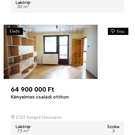
Lakótér
2
30 m
Eladó
Friss
64 900 000 Ft
Kényelmes családi otthon
6723 Szeged Felsőváros
Lakótér
Szoba
2
73 m
3