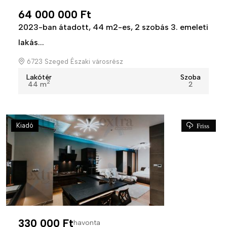
64 000 000 Ft
2023-ban átadott, 44 m2-es, 2 szobás 3. emeleti
lakás...
6723 Szeged Északi városrész
Lakótér
Szoba
2
44 m
2
Kiadó
Friss
330 000 Ft
havonta