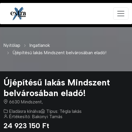
Nyitólap
Ingatlanok
Újépítésű lakás Mindszent belvárosában eladó!
Újépítésű lakás Mindszent
belvárosában eladó!
6630 Mindszent,
Eladásra kínálva
Típus:
Tégla lakás
Értékesítő:
Bakonyi Tamás
24 923 150 Ft