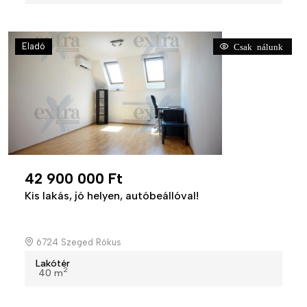
Eladó
Csak nálunk
42 900 000 Ft
Kis lakás, jó helyen, autóbeállóval!
6724 Szeged Rókus
Lakótér
2
40 m