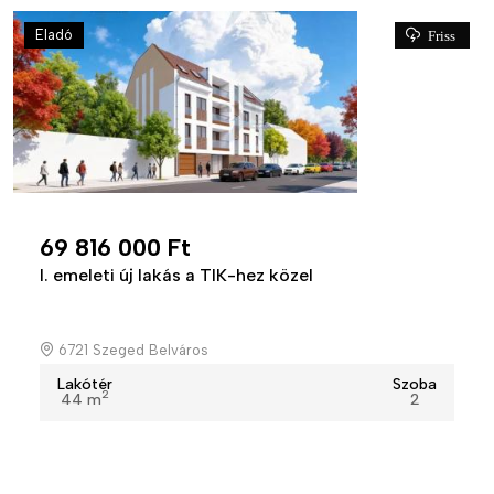
Eladó
Friss
69 816 000 Ft
I. emeleti új lakás a TIK-hez közel
6721 Szeged Belváros
Lakótér
Szoba
2
44 m
2