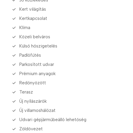
Kert világítás
Kertkapcsolat
Klíma
Közeli belváros
Külső hőszigetelés
Padlófűtés
Parkosított udvar
Prémium anyagok
Redőnyözött
Terasz
Új nyílászárók
Új villamoshálózat
Udvari gépjárműbeálló lehetőség
Zöldövezet