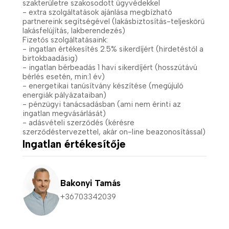
szakterületre szakosodott ügyvédekkel
- extra szolgáltatások ajánlása megbízható
partnereink segítségével (lakásbiztosítás-teljeskörű
lakásfelújítás, lakberendezés)
Fizetős szolgáltatásaink:
- ingatlan értékesítés 2.5% sikerdíjért (hirdetéstől a
birtokbaadásig)
- ingatlan bérbeadás 1 havi sikerdíjért (hosszútávú
bérlés esetén, min:1 év)
- energetikai tanúsítvány készítése (megújuló
energiák pályázataiban)
- pénzügyi tanácsadásban (ami nem érinti az
ingatlan megvásárlását)
- adásvételi szerződés (kérésre
szerződéstervezettel, akár on-line beazonosítással)
Ingatlan értékesítője
Bakonyi Tamás
+36703342039