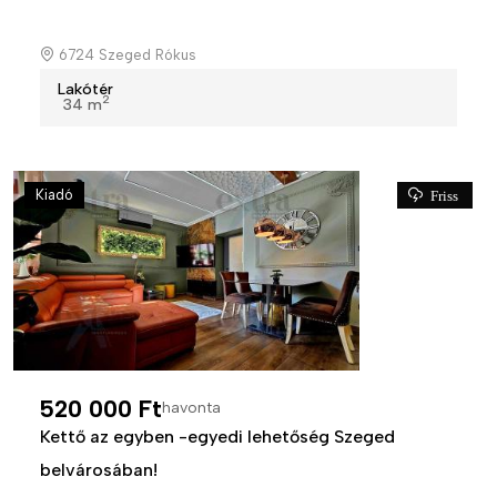
6724 Szeged Rókus
Lakótér
2
34 m
Kiadó
Friss
520 000 Ft
havonta
Kettő az egyben -egyedi lehetőség Szeged
belvárosában!