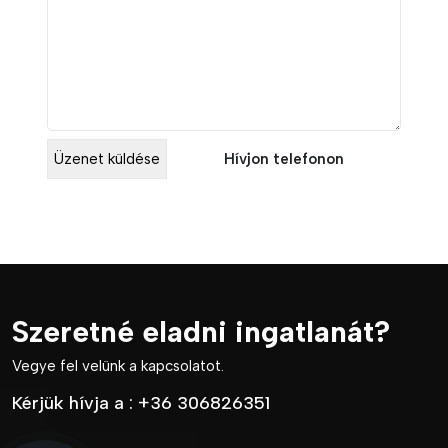
Hívjon telefonon
Szeretné eladni ingatlanát?
Vegye fel velünk a kapcsolatot.
Kérjük hívja a :
+36 306826351