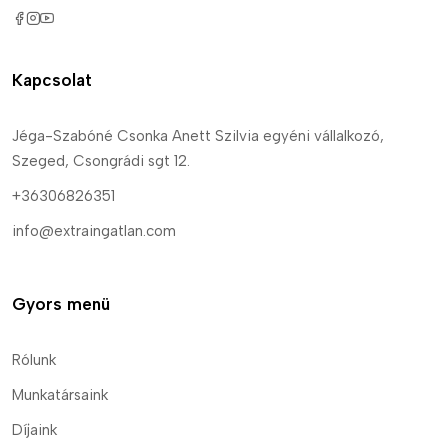
Kapcsolat
Jéga-Szabóné Csonka Anett Szilvia egyéni vállalkozó,
Szeged, Csongrádi sgt 12.
+36306826351
info@extraingatlan.com
Gyors menü
Rólunk
Munkatársaink
Díjaink