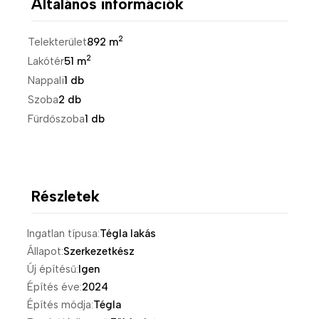
Általános információk
2
Telekterület
892 m
2
Lakótér
51 m
Nappali
1 db
Szoba
2 db
Fürdőszoba
1 db
Részletek
Ingatlan típusa:
Tégla lakás
Állapot:
Szerkezetkész
Új építésű:
Igen
Építés éve:
2024
Építés módja:
Tégla