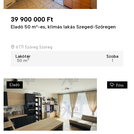
39 900 000 Ft
Eladó 50 m²-es, klímás lakás Szeged-Szőregen
6771 Szőreg Szőreg
Lakótér
Szoba
2
50 m
1
Eladó
Friss