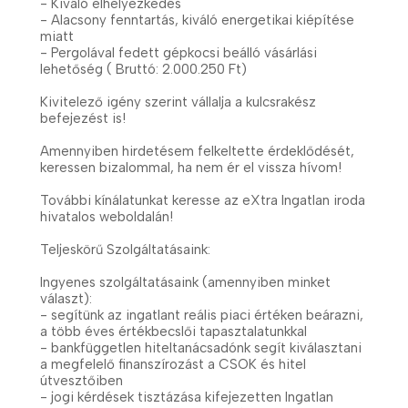
- Kiváló elhelyezkedés
- Alacsony fenntartás, kiváló energetikai kiépítése
miatt
- Pergolával fedett gépkocsi beálló vásárlási
lehetőség ( Bruttó: 2.000.250 Ft)
Kivitelező igény szerint vállalja a kulcsrakész
befejezést is!
Amennyiben hirdetésem felkeltette érdeklődését,
keressen bizalommal, ha nem ér el vissza hívom!
További kínálatunkat keresse az eXtra Ingatlan iroda
hivatalos weboldalán!
Teljeskörű Szolgáltatásaink:
Ingyenes szolgáltatásaink (amennyiben minket
választ):
- segítünk az ingatlant reális piaci értéken beárazni,
a több éves értékbecslői tapasztalatunkkal
- bankfüggetlen hiteltanácsadónk segít kiválasztani
a megfelelő finanszírozást a CSOK és hitel
útvesztőiben
- jogi kérdések tisztázása kifejezetten Ingatlan