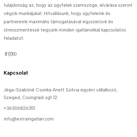
tulajdonság az, hogy az ügyfelek szemszöge, elvárása szerint
végzik munkájukat. Hitvallásunk, hogy ügyfeleink és
partnereink maximális támogatásával egyszerűvé és
stresszmentessé tegyünk minden igatlanokkal kapcsolatos
feladatot.
Kapcsolat
Jéga-Szabóné Csonka Anett Szilvia egyéni vállalkozó,
Szeged, Csongrádi sgt 12.
+36306826351
info@extraingatlan.com