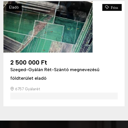
Eladó
Friss
2 500 000 Ft
Szeged-Gyálán Rét-Szántó megnevezésű
földterület eladó
6757 Gyálarét