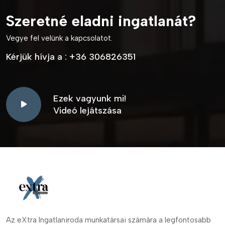
Szeretné eladni ingatlanát?
Vegye fel velünk a kapcsolatot.
Kérjük hívja a :
+36 306826351
Ezek vagyunk mi!
Videó lejátszása
Az eXtra Ingatlaniroda munkatársai számára a legfontosabb