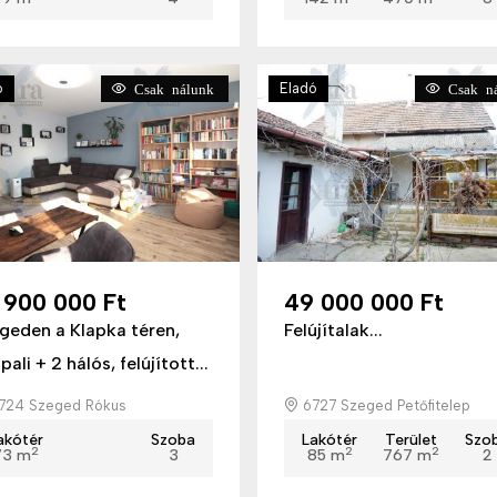
ó
Eladó
Csak nálunk
Csak ná
 900 000 Ft
49 000 000 Ft
geden a Klapka téren,
Felújítalak...
ali + 2 hálós, felújított...
724 Szeged Rókus
6727 Szeged Petőfitelep
akótér
Szoba
Lakótér
Terület
Szo
2
2
2
73 m
3
85 m
767 m
2