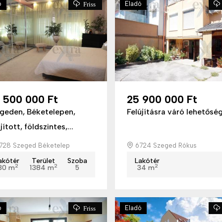
ó
Eladó
Friss
6 500 000 Ft
25 900 000 Ft
geden, Béketelepen,
Felújításra váró lehetősé
jított, földszintes,...
728 Szeged Béketelep
6724 Szeged Rókus
akótér
Terület
Szoba
Lakótér
2
2
2
30 m
1384 m
5
34 m
ó
Eladó
Friss