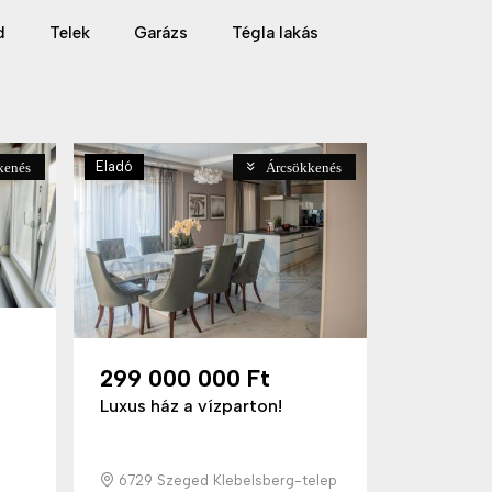
d
Telek
Garázs
Tégla lakás
Eladó
kenés
Árcsökkenés
299 000 000 Ft
Luxus ház a vízparton!
6729 Szeged Klebelsberg-telep