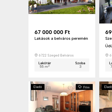
67 000 000 Ft
69
Lakások a belváros peremén
Sze
Üdü
6722 Szeged Belváros
6
Lakótér
Szoba
L
2
55 m
3
Eladó
Elad
Friss