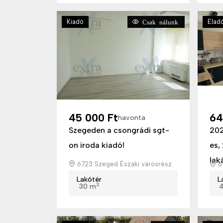
Kiadó
Elad
Csak nálunk
45 000 Ft
64
havonta
Szegeden a csongrádi sgt-
202
on iroda kiadó!
es,
laká
6723 Szeged Északi városrész
67
Lakótér
L
2
30 m