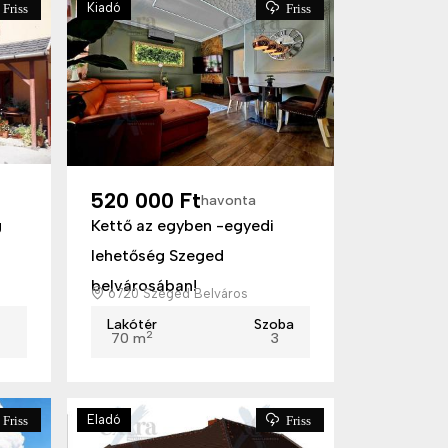
Kiadó
Friss
Friss
520 000 Ft
havonta
g
Kettő az egyben -egyedi
lehetőség Szeged
belvárosában!
6720 Szeged Belváros
Lakótér
Szoba
2
70 m
3
Eladó
Friss
Friss