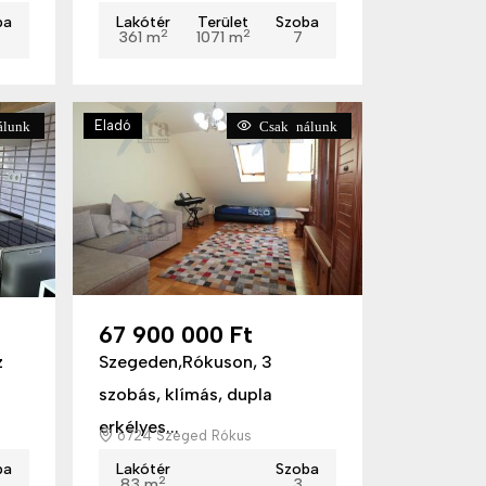
ba
Lakótér
Terület
Szoba
2
2
361 m
1071 m
7
Eladó
lunk
Csak nálunk
67 900 000 Ft
z
Szegeden,Rókuson, 3
szobás, klímás, dupla
erkélyes...
6724 Szeged Rókus
ba
Lakótér
Szoba
2
83 m
3