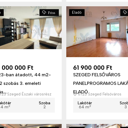
ó
Eladó
Friss
 000 000 Ft
61 900 000 Ft
3-ban átadott, 44 m2-
SZEGED FELSŐVÁROS
 2 szobás 3. emeleti
PANELPROGRAMOS LAK
s...
ELADÓ
23 Szeged Északi városrész
6723 Szeged Felsőváros
akótér
Szoba
Lakótér
Szo
2
2
44 m
2
64 m
3