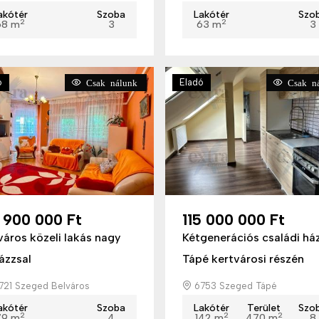
akótér
Szoba
Lakótér
Szo
2
2
68 m
3
63 m
3
ó
Eladó
Csak nálunk
Csak ná
 900 000 Ft
115 000 000 Ft
város közeli lakás nagy
Kétgenerációs családi há
ázzsal
Tápé kertvárosi részén
21 Szeged Belváros
6753 Szeged Tápé
akótér
Szoba
Lakótér
Terület
Szo
2
2
2
79 m
4
142 m
470 m
8