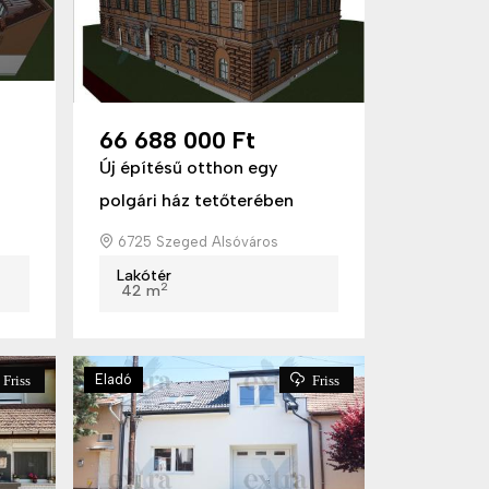
66 688 000 Ft
Új építésű otthon egy
polgári ház tetőterében
6725 Szeged Alsóváros
Lakótér
2
42 m
Eladó
Friss
Friss