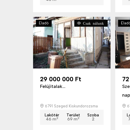
Eladó
Elad
Csak nálunk
29 000 000 Ft
72
Felújítalak…
Sze
napp
6791 Szeged Kiskundorozsma
6
Lakótér
Terület
Szoba
L
2
2
46 m
69 m
2