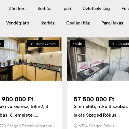
Zárt kert
Sorház
Ipari
Üzlethelyiség
Föl
Vendéglátó
Ikerház
Családi ház
Panel lakás
ó
Eladó
Árcsökkenés
Árcsök
 900 000 Ft
57 500 000 Ft
aki városrész, 68m2, 3
3. emeleti, ritka 3 szobás
bás, 6. emeletei,...
lakás Szeged Rókus...
23 Szeged Északi városrész
6724 Szeged Rókus