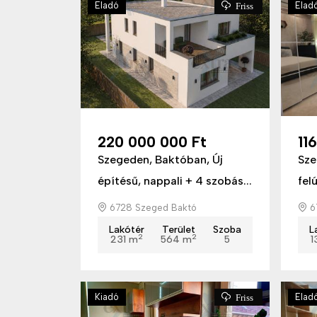
Eladó
Elad
Friss
220 000 000 Ft
11
Szegeden, Baktóban, Új
Sze
építésű, nappali + 4 szobás...
felú
6728 Szeged Baktó
6
Lakótér
Terület
Szoba
L
2
2
231 m
564 m
5
1
Kiadó
Elad
Friss