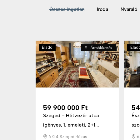
Összes ingatlan
Iroda
Nyaraló
Eladó
Elad
Árcsökkenés
59 900 000 Ft
54
Szeged – Hétvezér utca
Ész
igényes, 1. emeleti, 2+1...
szo
6724 Szeged Rókus
67