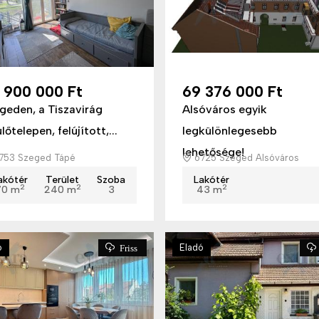
 900 000 Ft
69 376 000 Ft
geden, a Tiszavirág
Alsóváros egyik
lőtelepen, felújított,...
legkülönlegesebb
lehetősége!
753 Szeged Tápé
6725 Szeged Alsóváros
akótér
Terület
Szoba
Lakótér
2
2
2
70 m
240 m
3
43 m
ó
Eladó
Friss