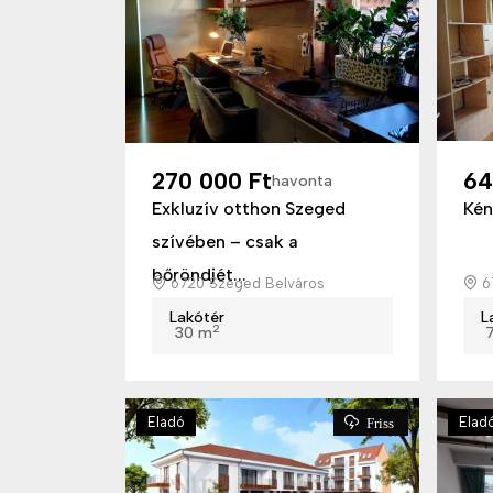
270 000 Ft
64
havonta
Exkluzív otthon Szeged
Kén
szívében – csak a
bőröndjét...
6720 Szeged Belváros
6
Lakótér
L
2
30 m
Eladó
Elad
Friss