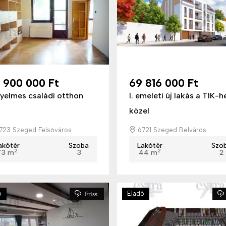
 900 000 Ft
69 816 000 Ft
yelmes családi otthon
I. emeleti új lakás a TIK-h
közel
723 Szeged Felsőváros
6721 Szeged Belváros
akótér
Szoba
Lakótér
Szo
2
2
73 m
3
44 m
2
ó
Eladó
Friss