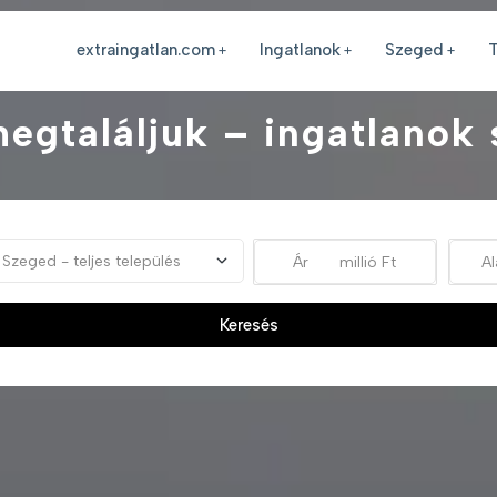
extraingatlan.com
Ingatlanok
Szeged
T
megtaláljuk – ingatlanok
Keresés