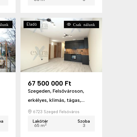
Eladó
lunk
Csak nálunk
67 500 000 Ft
Szegeden, Felsővároson,
erkélyes, klímás, tágas,...
6723 Szeged Felsőváros
ba
Lakótér
Szoba
2
65 m
3