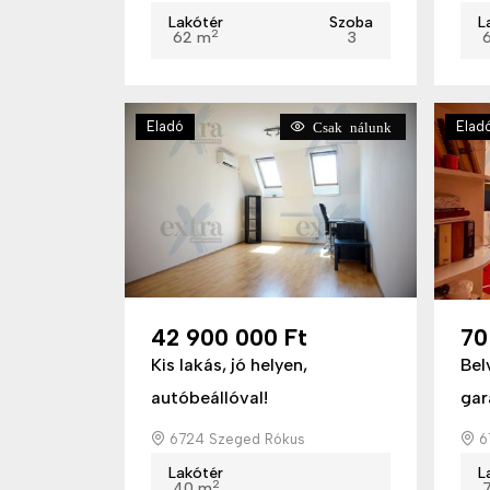
Lakótér
Szoba
L
2
62 m
3
Eladó
Elad
Csak nálunk
42 900 000 Ft
70
Kis lakás, jó helyen,
Bel
autóbeállóval!
gar
6724 Szeged Rókus
67
Lakótér
L
2
40 m