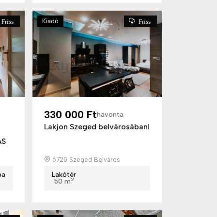
Kiadó
Friss
Friss
330 000 Ft
havonta
Lakjon Szeged belvárosában!
ÁS
6720 Szeged Belváros
ba
Lakótér
2
50 m