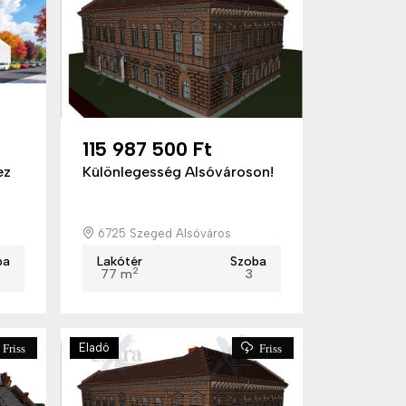
115 987 500 Ft
ez
Különlegesség Alsóvároson!
6725 Szeged Alsóváros
ba
Lakótér
Szoba
2
77 m
3
Eladó
Friss
Friss