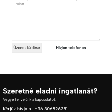
Hívjon telefonon
Szeretné eladni ingatlanát?
Vegye fel velünk a kapcsolatot.
Kérjük hívja a :
+36 306826351