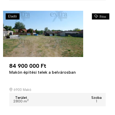
Eladó
Friss
84 900 000 Ft
Makón építési telek a belvárosban
6900 Makó
Terület
Szoba
2
2800 m
1