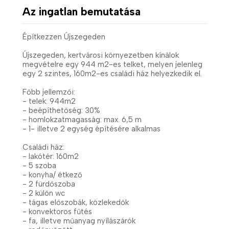
Az ingatlan bemutatása
Építkezzen Újszegeden
Újszegeden, kertvárosi környezetben kínálok
megvételre egy 944 m2-es telket, melyen jelenleg
egy 2 szintes, 160m2-es családi ház helyezkedik el.
Főbb jellemzői:
- telek: 944m2
- beépíthetőség: 30%
- homlokzatmagasság: max. 6,5 m
- 1- illetve 2 egység építésére alkalmas
Családi ház:
- lakótér: 160m2
- 5 szoba
- konyha/ étkező
- 2 fürdőszoba
- 2 külön wc
- tágas előszobák, közlekedők
- konvektoros fűtés
- fa, illetve műanyag nyílászárók