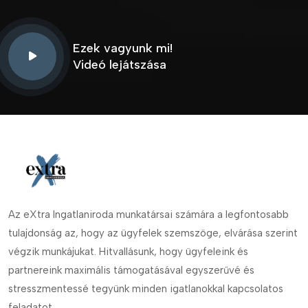
Ezek vagyunk mi!
Videó lejátszása
Az eXtra Ingatlaniroda munkatársai számára a legfontosabb
tulajdonság az, hogy az ügyfelek szemszöge, elvárása szerint
végzik munkájukat. Hitvallásunk, hogy ügyfeleink és
partnereink maximális támogatásával egyszerűvé és
stresszmentessé tegyünk minden igatlanokkal kapcsolatos
feladatot.