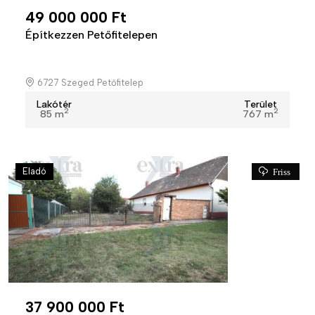
49 000 000 Ft
Építkezzen Petőfitelepen
6727 Szeged Petőfitelep
Lakótér
Terület
2
2
85 m
767 m
Eladó
Friss
37 900 000 Ft