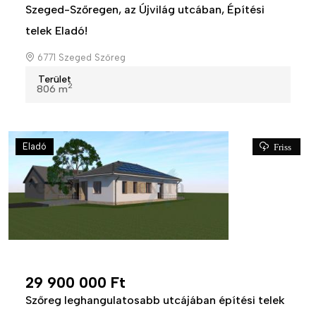
Szeged-Szőregen, az Újvilág utcában, Építési
telek Eladó!
6771 Szeged Szőreg
Terület
2
806 m
Eladó
Friss
29 900 000 Ft
Szőreg leghangulatosabb utcájában építési telek