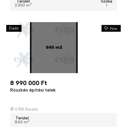
Terület
Szoba
2
2300 m
1
Eladó
Friss
8 990 000 Ft
Röszkén építési telek
6758 Röszke
Terület
2
840 m