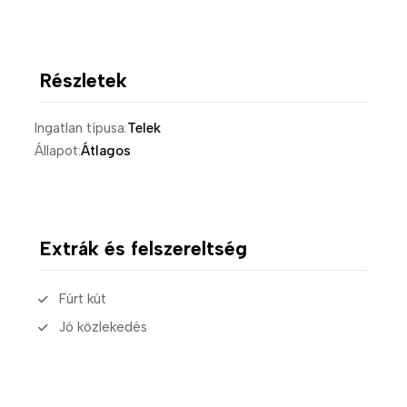
Részletek
Ingatlan típusa:
Telek
Állapot:
Átlagos
Extrák és felszereltség
Fúrt kút
Jó közlekedés