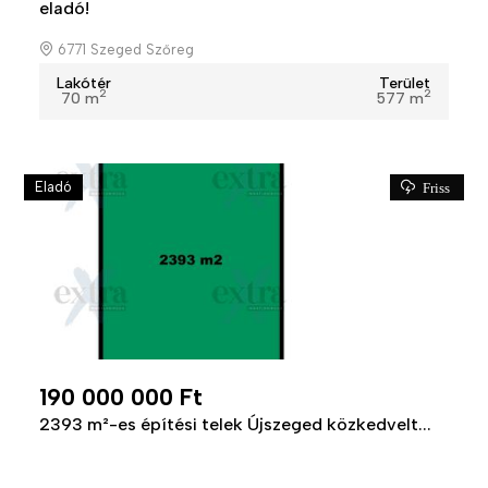
eladó!
6771 Szeged Szőreg
Lakótér
Terület
2
2
70 m
577 m
Eladó
Friss
190 000 000 Ft
2393 m²-es építési telek Újszeged közkedvelt...