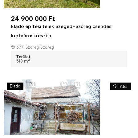
24 900 000 Ft
Eladó építési telek Szeged–Szőreg csendes
kertvárosi részén
6771 Szőreg Szőreg
Terület
2
513 m
Eladó
Friss