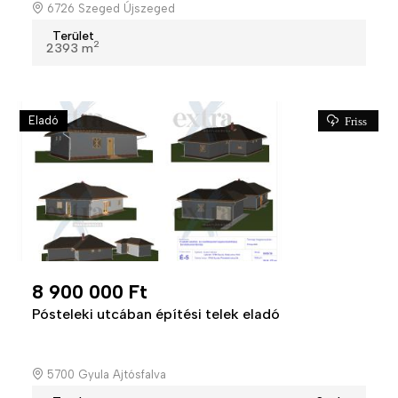
6726 Szeged Újszeged
Terület
2
2393 m
Eladó
Friss
8 900 000 Ft
Pósteleki utcában építési telek eladó
5700 Gyula Ajtósfalva