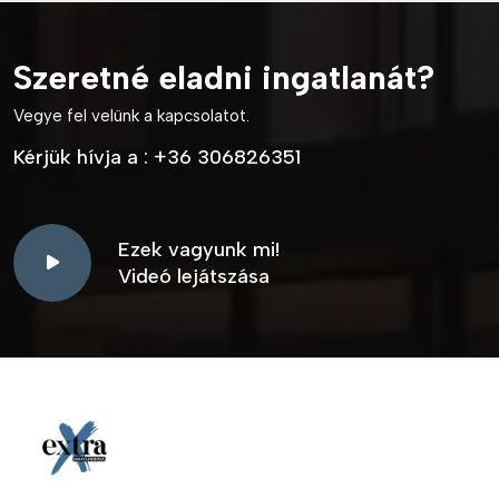
Szeretné eladni ingatlanát?
Vegye fel velünk a kapcsolatot.
Kérjük hívja a :
+36 306826351
Ezek vagyunk mi!
Videó lejátszása