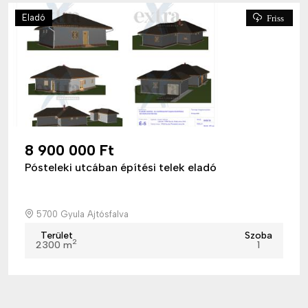
Eladó
Friss
8 900 000 Ft
Pósteleki utcában építési telek eladó
5700 Gyula Ajtósfalva
Terület
Szoba
2
2300 m
1