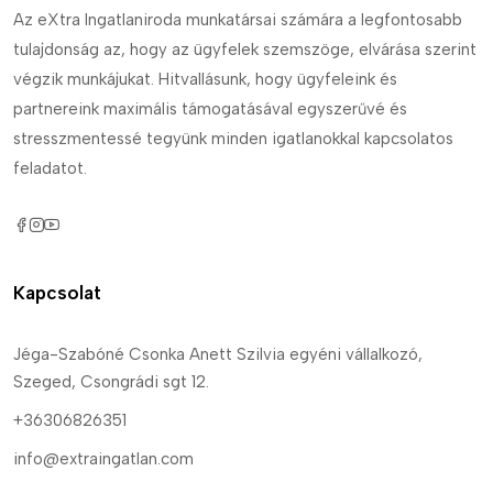
Az eXtra Ingatlaniroda munkatársai számára a legfontosabb
tulajdonság az, hogy az ügyfelek szemszöge, elvárása szerint
végzik munkájukat. Hitvallásunk, hogy ügyfeleink és
partnereink maximális támogatásával egyszerűvé és
stresszmentessé tegyünk minden igatlanokkal kapcsolatos
feladatot.
Kapcsolat
Jéga-Szabóné Csonka Anett Szilvia egyéni vállalkozó,
Szeged, Csongrádi sgt 12.
+36306826351
info@extraingatlan.com