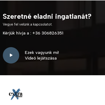
Szeretné eladni ingatlanát?
Vegye fel velünk a kapcsolatot.
Kérjük hívja a :
+36 306826351
Ezek vagyunk mi!
Videó lejátszása