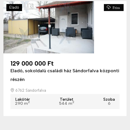
Eladó
Friss
129 000 000 Ft
Eladó, sokoldalú családi ház Sándorfalva központi
részén
6762 Sándorfalva
Lakótér
Terület
Szoba
2
2
290 m
544 m
6