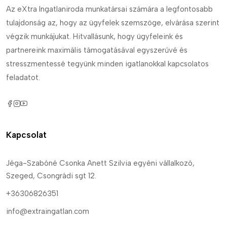
Az eXtra Ingatlaniroda munkatársai számára a legfontosabb
tulajdonság az, hogy az ügyfelek szemszöge, elvárása szerint
végzik munkájukat. Hitvallásunk, hogy ügyfeleink és
partnereink maximális támogatásával egyszerűvé és
stresszmentessé tegyünk minden igatlanokkal kapcsolatos
feladatot.
Kapcsolat
Jéga-Szabóné Csonka Anett Szilvia egyéni vállalkozó,
Szeged, Csongrádi sgt 12.
+36306826351
info@extraingatlan.com