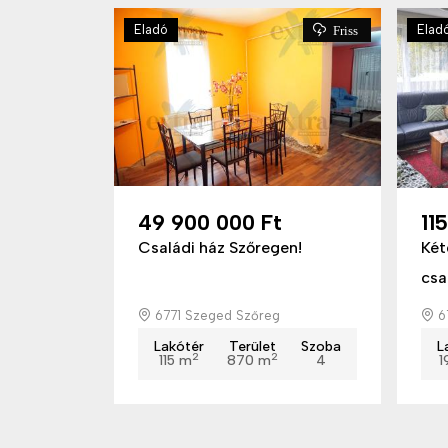
Eladó
Elad
Friss
49 900 000 Ft
11
Családi ház Szőregen!
Két
csa
6771 Szeged Szőreg
6
Lakótér
Terület
Szoba
L
2
2
115 m
870 m
4
1