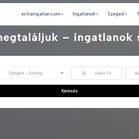
extraingatlan.com
Ingatlanok
Szeged
T
megtaláljuk – ingatlanok
Keresés