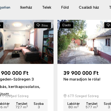
gatlan
Ikerház
Telek
Föld
Családi ház
T
ó
Eladó
Friss
 900 000 Ft
39 900 000 Ft
geden-Szőregen 3
Ne maradjon le róla!
bás, kertkapcsolatos,
jtott...
771 Szeged Szőreg
6771 Szeged Szőreg
akótér
Terület
Szoba
Lakótér
Terület
Szo
2
2
2
2
96 m
727 m
3
80 m
577 m
3