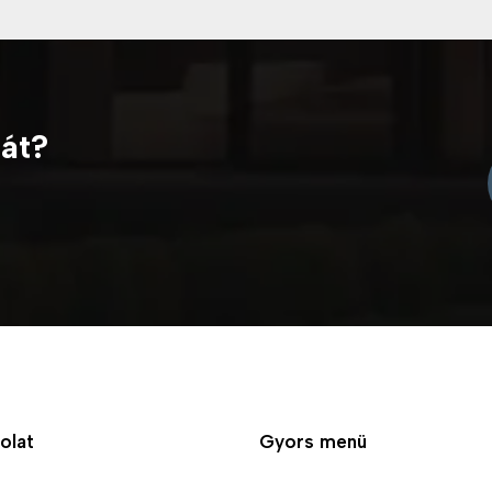
nát?
olat
Gyors menü