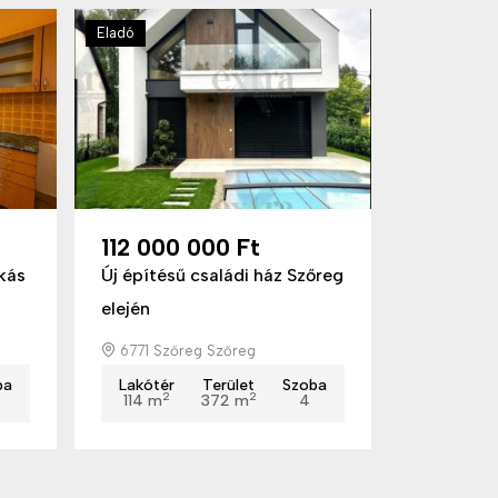
Eladó
112 000 000 Ft
kás
Új építésű családi ház Szőreg
elején
6771 Szőreg Szőreg
ba
Lakótér
Terület
Szoba
2
2
114 m
372 m
4