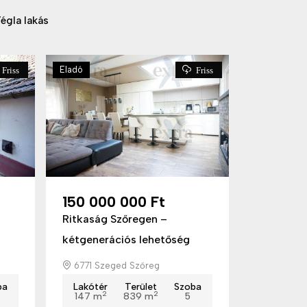
égla lakás
Eladó
Friss
Friss
150 000 000 Ft
Ritkaság Szőregen –
kétgenerációs lehetőség
6771 Szeged Szőreg
ba
Lakótér
Terület
Szoba
2
2
147 m
839 m
5