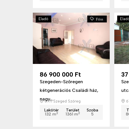
Eladó
Elad
Friss
86 900 000 Ft
37
Szegeden-Szőregen
Sze
kétgenerációs Családi ház,
utc
nagy...
6771 Szeged Szőreg
6
Lakótér
Terület
Szoba
T
2
2
132 m
1361 m
5
8