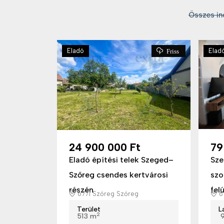
Összes in
Eladó
Elad
Friss
24 900 000 Ft
79
Eladó építési telek Szeged–
Sze
Szőreg csendes kertvárosi
szo
részén
felú
6771 Szőreg Szőreg
6
Terület
L
2
513 m