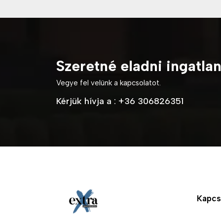
Szeretné eladni ingatla
Vegye fel velünk a kapcsolatot.
Kérjük hívja a :
+36 306826351
Kapcs