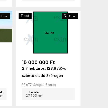
Eladó
Friss
Friss
15 000 000 Ft
2,7 hektáros, 128,8 AK-s
szántó eladó Szőregen
6771 Szeged Szőreg
et
Terület
2
2
m
27463 m