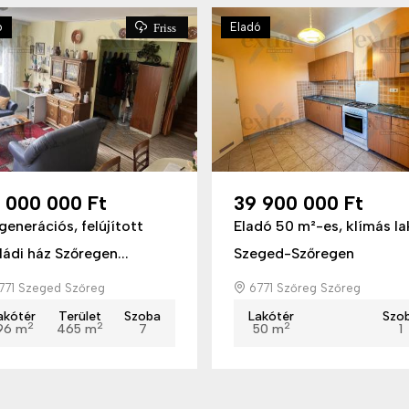
ó
Eladó
Friss
5 000 000 Ft
39 900 000 Ft
generációs, felújított
Eladó 50 m²-es, klímás la
ládi ház Szőregen...
Szeged-Szőregen
771 Szeged Szőreg
6771 Szőreg Szőreg
akótér
Terület
Szoba
Lakótér
Szo
2
2
2
96 m
465 m
7
50 m
1