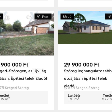
ó
Eladó
Friss
 900 000 Ft
29 900 000 Ft
ged-Szőregen, az Újvilág
Szőreg leghangulatosabb
ában, Építési telek Eladó!
utcájában építési telek
eladó!
771 Szeged Szőreg
6771 Szeged Szőreg
erület
Lakótér
Terül
2
2
06 m
70 m
577 