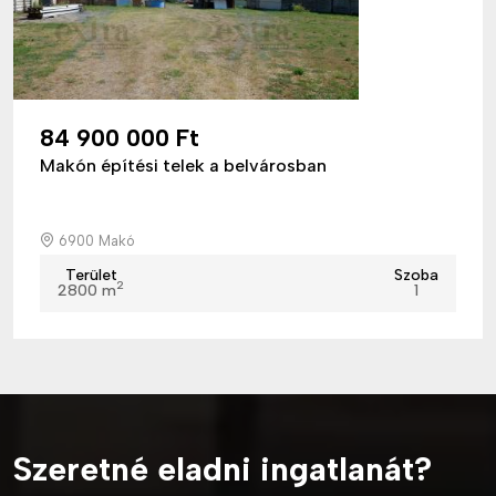
84 900 000 Ft
Makón építési telek a belvárosban
6900 Makó
Terület
Szoba
2
2800 m
1
Szeretné eladni ingatlanát?