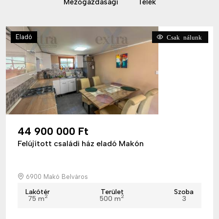
Mezőgazdasági
Telek
Eladó
Csak nálunk
44 900 000 Ft
Felújított családi ház eladó Makón
6900 Makó Belváros
Lakótér
Terület
Szoba
2
2
75 m
500 m
3