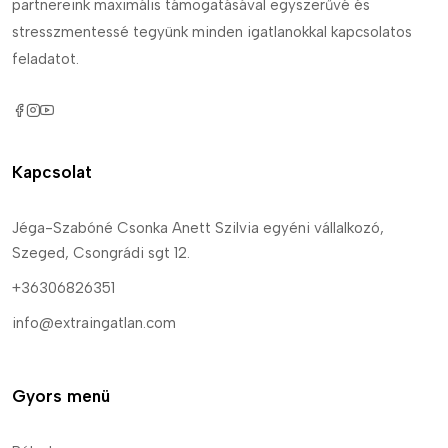
partnereink maximális támogatásával egyszerűvé és
stresszmentessé tegyünk minden igatlanokkal kapcsolatos
feladatot.
Kapcsolat
Jéga-Szabóné Csonka Anett Szilvia egyéni vállalkozó,
Szeged, Csongrádi sgt 12.
+36306826351
info@extraingatlan.com
Gyors menü