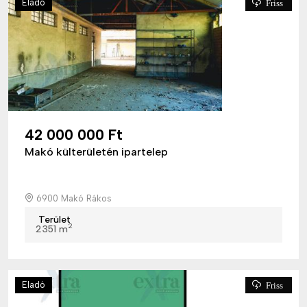
Eladó
Friss
42 000 000 Ft
Makó külterületén ipartelep
6900 Makó Rákos
Terület
2
2351 m
Eladó
Friss