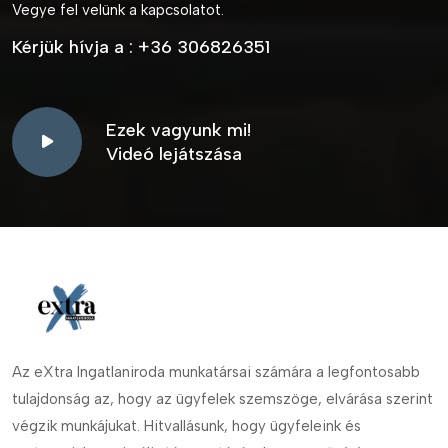
Vegye fel velünk a kapcsolatot.
Kérjük hívja a :
+36 306826351
Ezek vagyunk mi!
Videó lejátszása
Az eXtra Ingatlaniroda munkatársai számára a legfontosabb
tulajdonság az, hogy az ügyfelek szemszöge, elvárása szerint
végzik munkájukat. Hitvallásunk, hogy ügyfeleink és