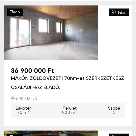
Eladó
Friss
36 900 000 Ft
MAKÓN ZÖLDÖVEZETI 70nm-es SZERKEZETKÉSZ
CSALÁDI HÁZ ELADÓ.
6900 Makó
Lakótér
Terület
Szoba
2
2
70 m
920 m
3