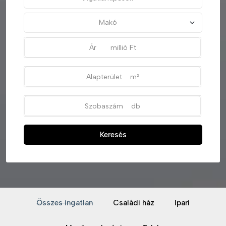
Keresés
Összes ingatlan
Családi ház
Ipari