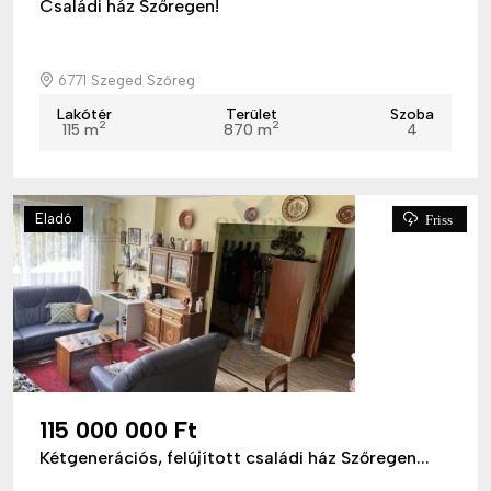
Családi ház Szőregen!
6771 Szeged Szőreg
Lakótér
Terület
Szoba
2
2
115 m
870 m
4
Eladó
Friss
115 000 000 Ft
Kétgenerációs, felújított családi ház Szőregen...