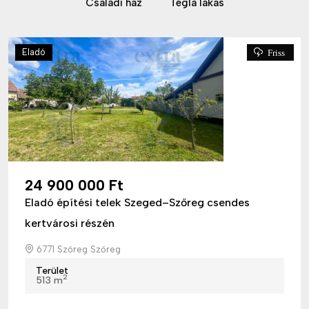
Családi ház
Tégla lakás
Eladó
Friss
24 900 000 Ft
Eladó építési telek Szeged–Szőreg csendes
kertvárosi részén
6771 Szőreg Szőreg
Terület
2
513 m