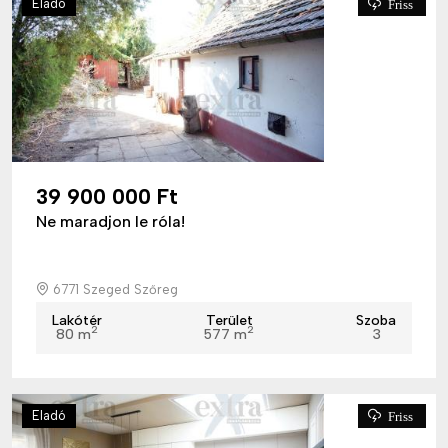
Eladó
Friss
39 900 000 Ft
Ne maradjon le róla!
6771 Szeged Szőreg
Lakótér
Terület
Szoba
2
2
80 m
577 m
3
Eladó
Friss