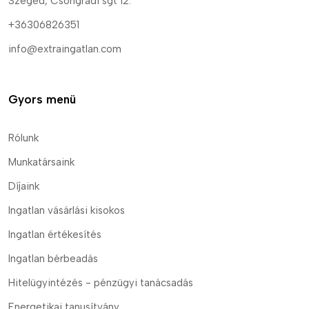
Szeged, Csongrádi sgt 12.
+36306826351
info@extraingatlan.com
Gyors menü
Rólunk
Munkatársaink
Díjaink
Ingatlan vásárlási kisokos
Ingatlan értékesítés
Ingatlan bérbeadás
Hitelügyintézés - pénzügyi tanácsadás
Energetikai tanusítvány