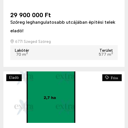
29 900 000 Ft
Szőreg leghangulatosabb utcájában építési telek
eladó!
6771 Szeged Szőreg
Lakótér
Terület
2
2
70 m
577 m
Eladó
Friss