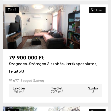
Eladó
Friss
79 900 000 Ft
Szegeden-Szőregen 3 szobás, kertkapcsolatos,
felújtott...
6771 Szeged Szőreg
Lakótér
Terület
Szoba
2
2
96 m
727 m
3