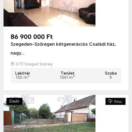
86 900 000 Ft
Szegeden-Szőregen kétgenerációs Családi ház,
nagy...
6771 Szeged Szőreg
Lakótér
Terület
Szoba
2
2
132 m
1361 m
5
Eladó
Friss