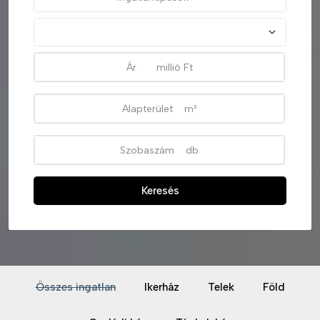
Keresés
Összes ingatlan
Ikerház
Telek
Föld