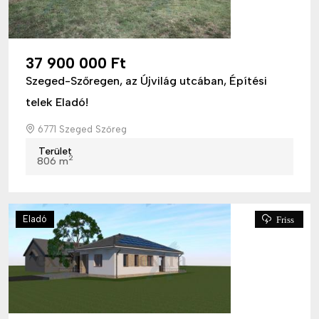
37 900 000 Ft
Szeged-Szőregen, az Újvilág utcában, Építési
telek Eladó!
6771 Szeged Szőreg
Terület
2
806 m
Eladó
Friss