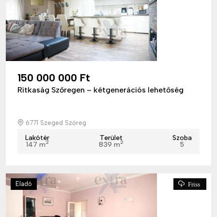
150 000 000 Ft
Ritkaság Szőregen – kétgenerációs lehetőség
6771 Szeged Szőreg
Lakótér
Terület
Szoba
2
2
147 m
839 m
5
Eladó
Friss