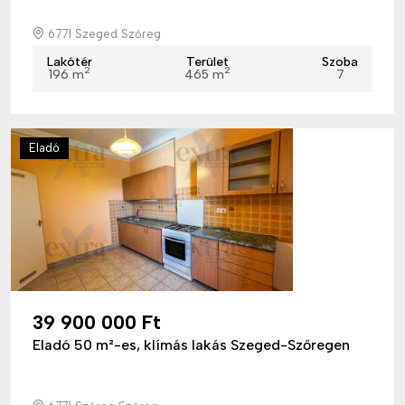
6771 Szeged Szőreg
Lakótér
Terület
Szoba
2
2
196 m
465 m
7
Eladó
39 900 000 Ft
Eladó 50 m²-es, klímás lakás Szeged-Szőregen