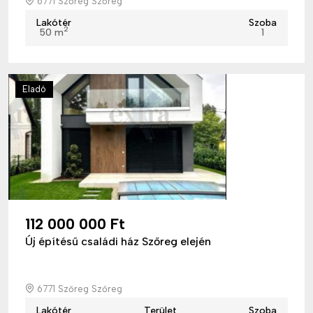
6771 Szőreg Szőreg
Lakótér
Szoba
2
50 m
1
Eladó
112 000 000 Ft
Új építésű családi ház Szőreg elején
6771 Szőreg Szőreg
Lakótér
Terület
Szoba