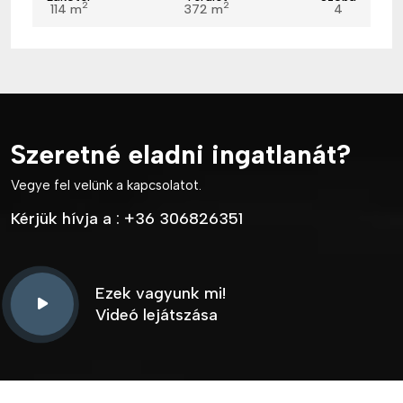
2
2
114 m
372 m
4
Szeretné eladni ingatlanát?
Vegye fel velünk a kapcsolatot.
Kérjük hívja a :
+36 306826351
Ezek vagyunk mi!
Videó lejátszása