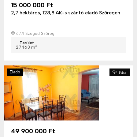
15 000 000 Ft
2,7 hektáros, 128,8 AK-s szántó eladó Szőregen
6771 Szeged Szőreg
Terület
2
27463 m
Eladó
Friss
49 900 000 Ft