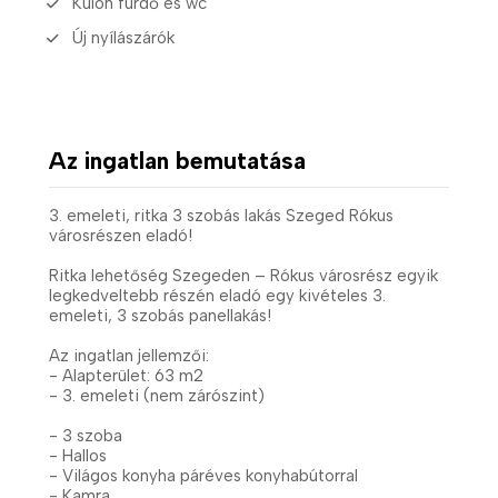
Külön fürdő és wc
Új nyílászárók
Az ingatlan bemutatása
3. emeleti, ritka 3 szobás lakás Szeged Rókus
városrészen eladó!
Ritka lehetőség Szegeden – Rókus városrész egyik
legkedveltebb részén eladó egy kivételes 3.
emeleti, 3 szobás panellakás!
Az ingatlan jellemzői:
- Alapterület: 63 m2
- 3. emeleti (nem zárószint)
- 3 szoba
- Hallos
- Világos konyha páréves konyhabútorral
- Kamra