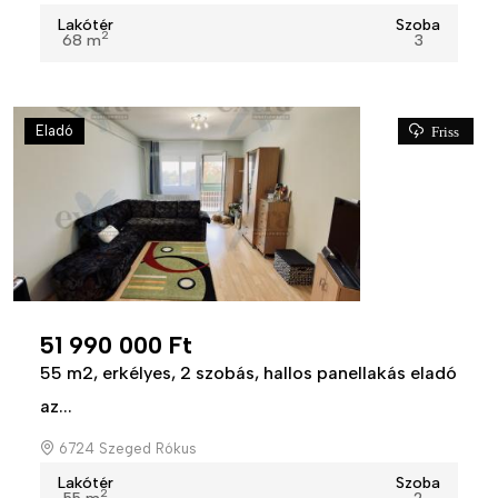
Lakótér
Szoba
2
68 m
3
Eladó
Friss
51 990 000 Ft
55 m2, erkélyes, 2 szobás, hallos panellakás eladó
az...
6724 Szeged Rókus
Lakótér
Szoba
2