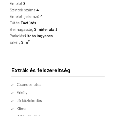
Emelet:
3
Szintek száma:
4
Emeleti jellemző:
4
Fűtés:
Távfűtés
Belmagasság:
3 méter alatt
Parkolás:
Utcán ingyenes
2
Erkély:
3 m
Extrák és felszereltség
Csendes utca
Erkély
Jó közlekedés
Klíma