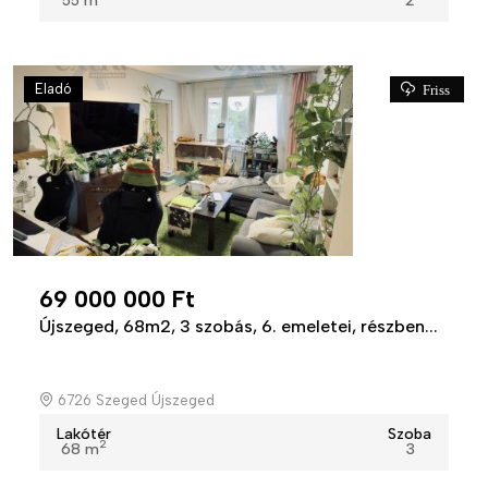
55 m
2
Eladó
Friss
69 000 000 Ft
Újszeged, 68m2, 3 szobás, 6. emeletei, részben...
6726 Szeged Újszeged
Lakótér
Szoba
2
68 m
3