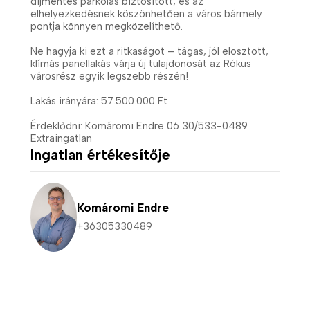
díjmentes parkolás biztosított, és az
elhelyezkedésnek köszönhetően a város bármely
pontja könnyen megközelíthető.
Ne hagyja ki ezt a ritkaságot – tágas, jól elosztott,
klímás panellakás várja új tulajdonosát az Rókus
városrész egyik legszebb részén!
Lakás irányára: 57.500.000 Ft
Érdeklődni: Komáromi Endre 06 30/533-0489
Extraingatlan
Ingatlan értékesítője
Komáromi Endre
+36305330489