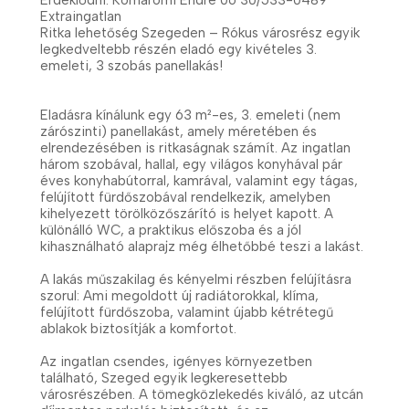
Extraingatlan
Ritka lehetőség Szegeden – Rókus városrész egyik
legkedveltebb részén eladó egy kivételes 3.
emeleti, 3 szobás panellakás!
Eladásra kínálunk egy 63 m²-es, 3. emeleti (nem
zárószinti) panellakást, amely méretében és
elrendezésében is ritkaságnak számít. Az ingatlan
három szobával, hallal, egy világos konyhával pár
éves konyhabútorral, kamrával, valamint egy tágas,
felújított fürdőszobával rendelkezik, amelyben
kihelyezett törölközőszárító is helyet kapott. A
különálló WC, a praktikus előszoba és a jól
kihasználható alaprajz még élhetőbbé teszi a lakást.
A lakás műszakilag és kényelmi részben felújításra
szorul: Ami megoldott új radiátorokkal, klíma,
felújított fürdőszoba, valamint újabb kétrétegű
ablakok biztosítják a komfortot.
Az ingatlan csendes, igényes környezetben
található, Szeged egyik legkeresettebb
városrészében. A tömegközlekedés kiváló, az utcán