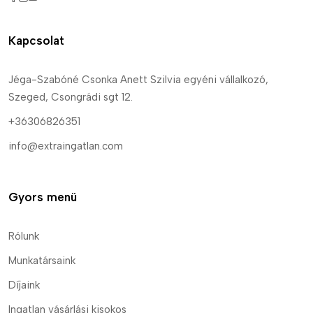
Kapcsolat
Jéga-Szabóné Csonka Anett Szilvia egyéni vállalkozó,
Szeged, Csongrádi sgt 12.
+36306826351
info@extraingatlan.com
Gyors menü
Rólunk
Munkatársaink
Díjaink
Ingatlan vásárlási kisokos