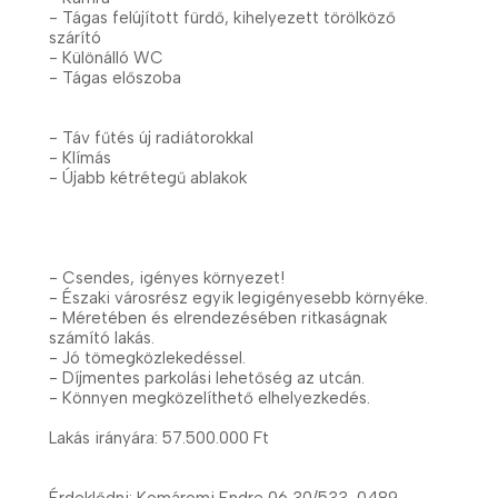
- Tágas felújított fürdő, kihelyezett törölköző
szárító
- Különálló WC
- Tágas előszoba
- Táv fűtés új radiátorokkal
- Klímás
- Újabb kétrétegű ablakok
- Csendes, igényes környezet!
- Északi városrész egyik legigényesebb környéke.
- Méretében és elrendezésében ritkaságnak
számító lakás.
- Jó tömegközlekedéssel.
- Díjmentes parkolási lehetőség az utcán.
- Könnyen megközelíthető elhelyezkedés.
Lakás irányára: 57.500.000 Ft
Érdeklődni: Komáromi Endre 06 30/533-0489