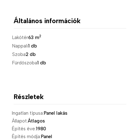
Általános információk
2
Lakótér
63 m
Nappali
1 db
Szoba
2 db
Fürdőszoba
1 db
Részletek
Ingatlan típusa:
Panel lakás
Állapot:
Átlagos
Építés éve:
1980
Építés módja:
Panel