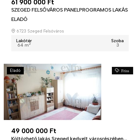
61 900 000 Ft
SZEGED FELSŐVÁROS PANELPROGRAMOS LAKÁS
ELADÓ
6723 Szeged Felsőváros
Lakótér
Szoba
2
64 m
3
Eladó
Friss
49 000 000 Ft
Költözhető lakás Szeged kedvelt városrészében...