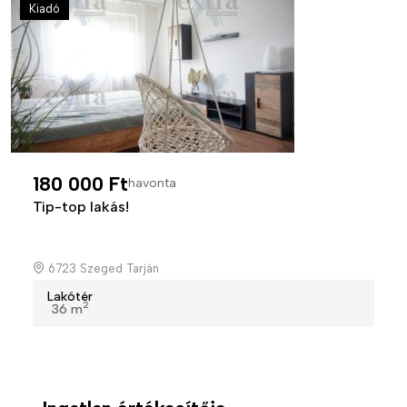
Kiadó
180 000 Ft
havonta
Tip-top lakás!
6723 Szeged Tarján
Lakótér
2
36 m