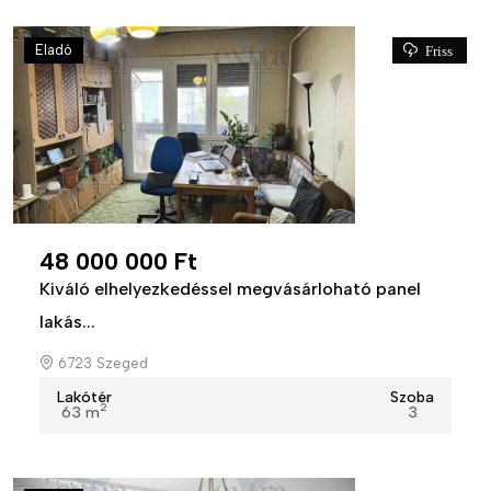
Eladó
Friss
48 000 000 Ft
Kiváló elhelyezkedéssel megvásárloható panel
lakás...
6723 Szeged
Lakótér
Szoba
2
63 m
3