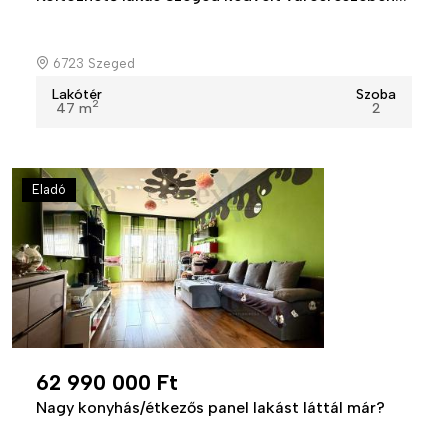
6723 Szeged
Lakótér
Szoba
2
47 m
2
Eladó
62 990 000 Ft
Nagy konyhás/étkezős panel lakást láttál már?