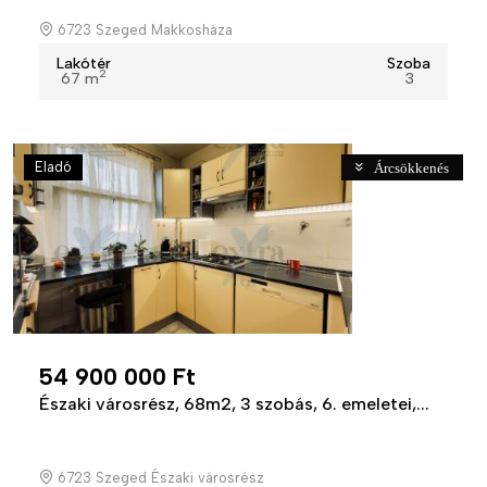
6723 Szeged Makkosháza
Lakótér
Szoba
2
67 m
3
Eladó
Árcsökkenés
54 900 000 Ft
Északi városrész, 68m2, 3 szobás, 6. emeletei,...
6723 Szeged Északi városrész