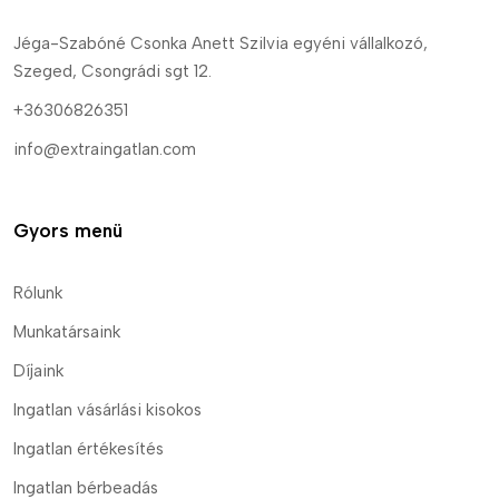
Jéga-Szabóné Csonka Anett Szilvia egyéni vállalkozó,
Szeged, Csongrádi sgt 12.
+36306826351
info@extraingatlan.com
Gyors menü
Rólunk
Munkatársaink
Díjaink
Ingatlan vásárlási kisokos
Ingatlan értékesítés
Ingatlan bérbeadás