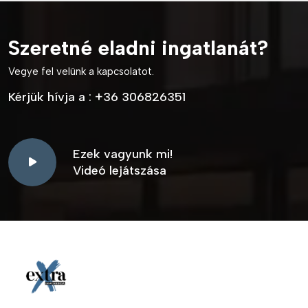
Szeretné eladni ingatlanát?
Vegye fel velünk a kapcsolatot.
Kérjük hívja a :
+36 306826351
Ezek vagyunk mi!
Videó lejátszása