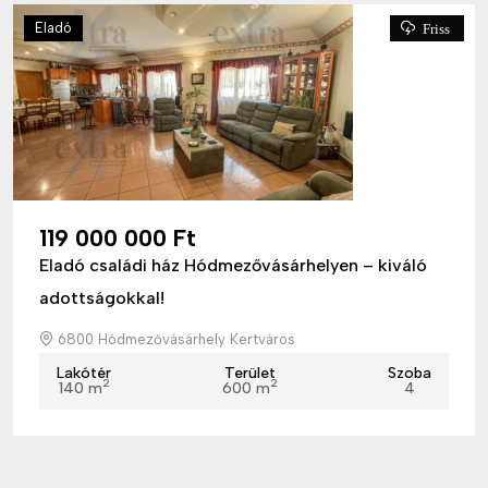
Eladó
Friss
119 000 000 Ft
Eladó családi ház Hódmezővásárhelyen – kiváló
adottságokkal!
6800 Hódmezővásárhely Kertváros
Lakótér
Terület
Szoba
2
2
140 m
600 m
4