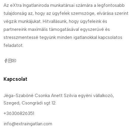
Az eXtra Ingatlaniroda munkatársai számára a legfontosabb
tulajdonság az, hogy az ügyfelek szemszöge, elvárása szerint
végzik munkájukat. Hitvallásunk, hogy ügyfeleink és
partnereink maximális támogatásával egyszerűvé és
stresszmentessé tegyünk minden igatlanokkal kapcsolatos
feladatot.
Kapcsolat
Jéga-Szabóné Csonka Anett Szilvia egyéni vállalkozó,
Szeged, Csongrádi sgt 12.
+36306826351
info@extraingatlan.com