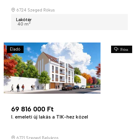
6724 Szeged Rókus
Lakótér
2
40 m
Eladó
Friss
69 816 000 Ft
I. emeleti új lakás a TIK-hez közel
6721 Szeged Belváros