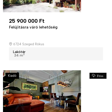
25 900 000 Ft
Felújításra váró lehetőség
6724 Szeged Rókus
Lakótér
2
34 m
Kiadó
Friss