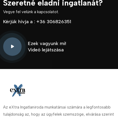
Szeretné eladni ingatlanát?
Vegye fel velünk a kapcsolatot.
Kérjük hívja a :
+36 306826351
Ezek vagyunk mi!
Videó lejátszása
Az eXtra Ingatlaniroda munkatársai számára a legfontosabb
tulajdonság az, hogy az ügyfelek szemszöge, elvárása szerint