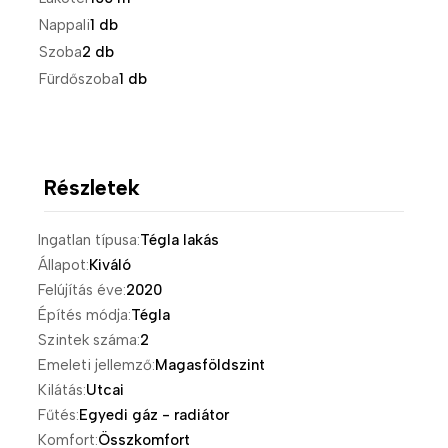
Nappali
1 db
Szoba
2 db
Fürdőszoba
1 db
Részletek
Ingatlan típusa:
Tégla lakás
Állapot:
Kiváló
Felújítás éve:
2020
Építés módja:
Tégla
Szintek száma:
2
Emeleti jellemző:
Magasföldszint
Kilátás:
Utcai
Fűtés:
Egyedi gáz - radiátor
Komfort:
Összkomfort