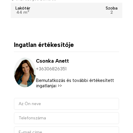
Lakótér
Szoba
2
44 m
2
Ingatlan értékesítője
Csonka Anett
+36306826351
Bemutatkozás és további értékesített
ingatlanjai >>