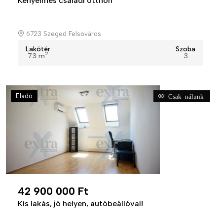
Kényelmes családi otthon
6723 Szeged Felsőváros
Lakótér
Szoba
2
73 m
3
Eladó
Csak nálunk
42 900 000 Ft
Kis lakás, jó helyen, autóbeállóval!