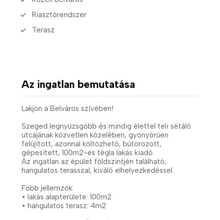
Riasztórendszer
Terasz
Az ingatlan bemutatása
Lakjon a Belváros szívében!
Szeged legnyüzsgőbb és mindig élettel teli sétáló
utcájának közvetlen közelében, gyönyörűen
felújított, azonnal költözhető, bútorozott,
gépesített, 100m2-es tégla lakás kiadó.
Az ingatlan az épület földszintjén található,
hangulatos terasszal, kiváló elhelyezkedéssel.
Főbb jellemzők:
• lakás alapterülete: 100m2
• hangulatos terasz: 4m2