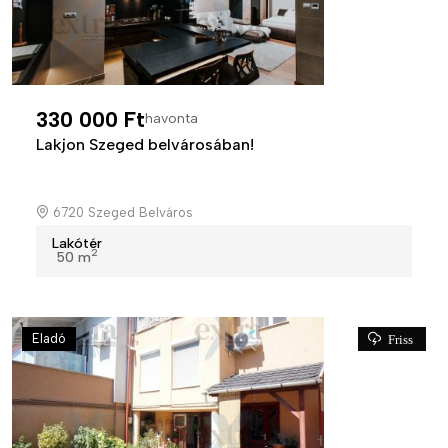
330 000 Ft
havonta
Lakjon Szeged belvárosában!
6720 Szeged Belváros
Lakótér
2
50 m
Eladó
Friss