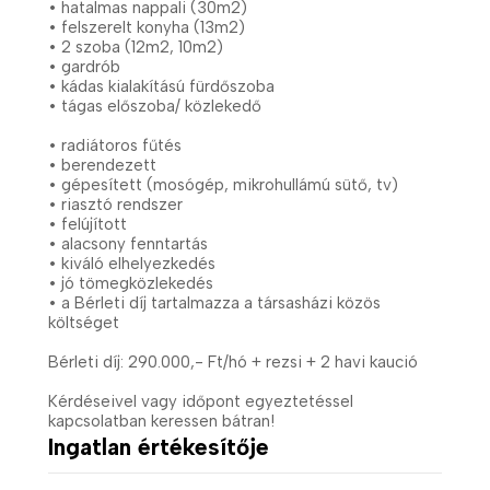
• hatalmas nappali (30m2)
• felszerelt konyha (13m2)
• 2 szoba (12m2, 10m2)
• gardrób
• kádas kialakítású fürdőszoba
• tágas előszoba/ közlekedő
• radiátoros fűtés
• berendezett
• gépesített (mosógép, mikrohullámú sütő, tv)
• riasztó rendszer
• felújított
• alacsony fenntartás
• kiváló elhelyezkedés
• jó tömegközlekedés
• a Bérleti díj tartalmazza a társasházi közös
költséget
Bérleti díj: 290.000,- Ft/hó + rezsi + 2 havi kaució
Kérdéseivel vagy időpont egyeztetéssel
kapcsolatban keressen bátran!
Ingatlan értékesítője