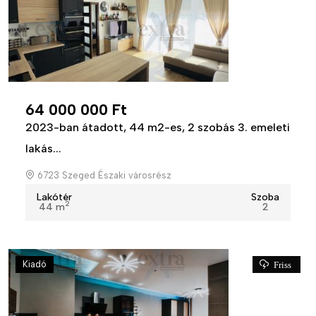
64 000 000 Ft
2023-ban átadott, 44 m2-es, 2 szobás 3. emeleti
lakás...
6723 Szeged Északi városrész
Lakótér
Szoba
2
44 m
2
Kiadó
Friss