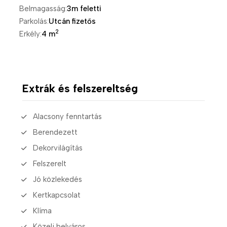
Belmagasság:
3m feletti
Parkolás:
Utcán fizetős
2
Erkély:
4 m
Extrák és felszereltség
Alacsony fenntartás
Berendezett
Dekorvilágítás
Felszerelt
Jó közlekedés
Kertkapcsolat
Klíma
Közeli belváros