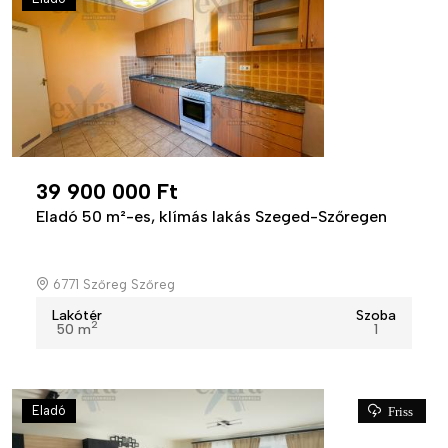
39 900 000 Ft
Eladó 50 m²-es, klímás lakás Szeged-Szőregen
6771 Szőreg Szőreg
Lakótér
Szoba
2
50 m
1
Eladó
Friss