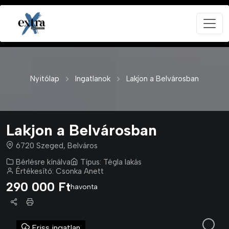
Nyitólap
Ingatlanok
Lakjon a Belvárosban
Lakjon a Belvárosban
6720 Szeged, Belváros
Bérlésre kínálva
Típus:
Tégla lakás
Értékesítő:
Csonka Anett
290 000 Ft
havonta
Friss ingatlan