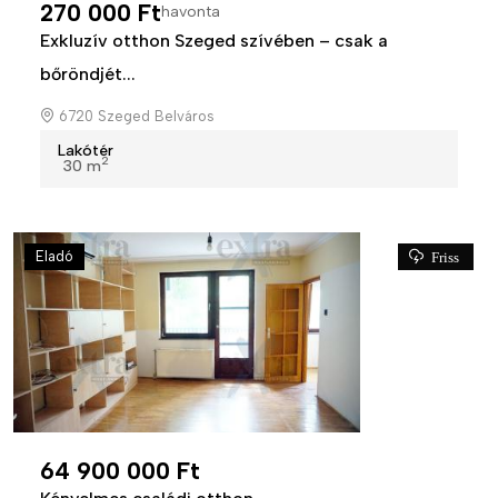
270 000 Ft
havonta
Exkluzív otthon Szeged szívében – csak a
bőröndjét...
6720 Szeged Belváros
Lakótér
2
30 m
Eladó
Friss
64 900 000 Ft