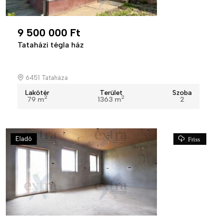
9 500 000 Ft
Tataházi tégla ház
6451 Tataháza
Lakótér
Terület
Szoba
2
2
79 m
1363 m
2
Eladó
Friss