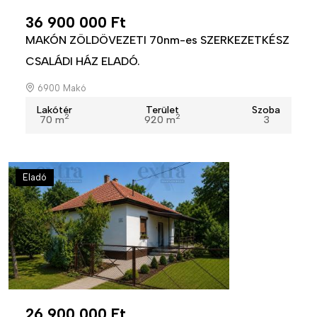
36 900 000 Ft
MAKÓN ZÖLDÖVEZETI 70nm-es SZERKEZETKÉSZ
CSALÁDI HÁZ ELADÓ.
6900 Makó
Lakótér
Terület
Szoba
2
2
70 m
920 m
3
Eladó
26 900 000 Ft