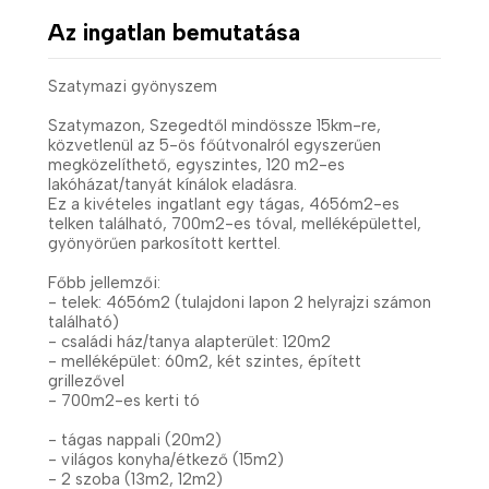
Az ingatlan bemutatása
Szatymazi gyönyszem
Szatymazon, Szegedtől mindössze 15km-re,
közvetlenül az 5-ös főútvonalról egyszerűen
megközelíthető, egyszintes, 120 m2-es
lakóházat/tanyát kínálok eladásra.
Ez a kivételes ingatlant egy tágas, 4656m2-es
telken található, 700m2-es tóval, melléképülettel,
gyönyörűen parkosított kerttel.
Főbb jellemzői:
- telek: 4656m2 (tulajdoni lapon 2 helyrajzi számon
található)
- családi ház/tanya alapterület: 120m2
- melléképület: 60m2, két szintes, épített
grillezővel
- 700m2-es kerti tó
- tágas nappali (20m2)
- világos konyha/étkező (15m2)
- 2 szoba (13m2, 12m2)