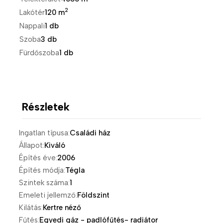
2
Lakótér
120 m
Nappali
1 db
Szoba
3 db
Fürdőszoba
1 db
Részletek
Ingatlan típusa:
Családi ház
Állapot:
Kiváló
Építés éve:
2006
Építés módja:
Tégla
Szintek száma:
1
Emeleti jellemző:
Földszint
Kilátás:
Kertre néző
Fűtés:
Egyedi gáz - padlófűtés- radiátor