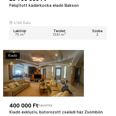
Felújított kádárkocka eladó Bakson
6768 Baks
Lakótér
Terület
Szoba
2
2
75 m
1341 m
2
Kiadó
400 000 Ft
havonta
Kiadó exkluzív, bútorozott családi ház Zsombón