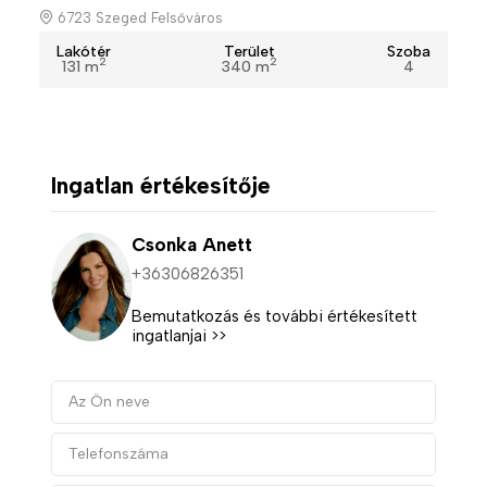
6723 Szeged Felsőváros
Lakótér
Terület
Szoba
2
2
131 m
340 m
4
Ingatlan értékesítője
Csonka Anett
+36306826351
Bemutatkozás és további értékesített
ingatlanjai >>