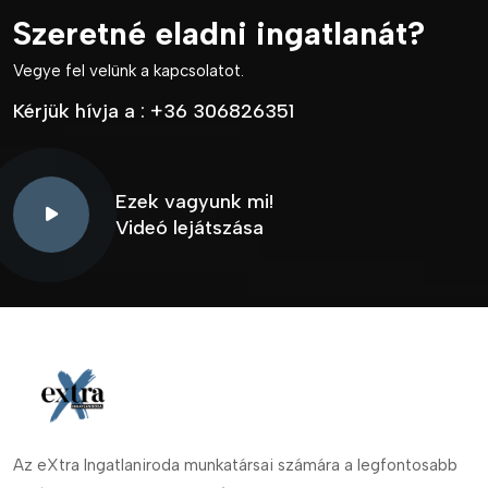
Szeretné eladni ingatlanát?
Vegye fel velünk a kapcsolatot.
Kérjük hívja a :
+36 306826351
Ezek vagyunk mi!
Videó lejátszása
Az eXtra Ingatlaniroda munkatársai számára a legfontosabb