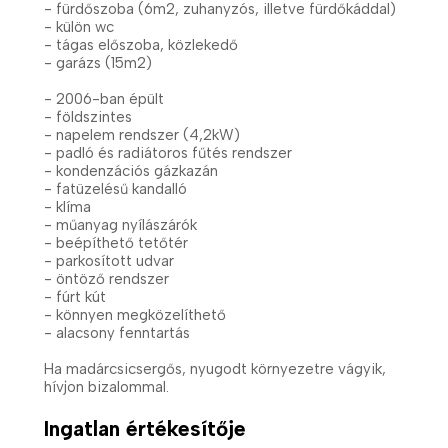
- fürdőszoba (6m2, zuhanyzós, illetve fürdőkáddal)
- külön wc
- tágas előszoba, közlekedő
- garázs (15m2)
- 2006-ban épült
- földszintes
- napelem rendszer (4,2kW)
- padló és radiátoros fűtés rendszer
- kondenzációs gázkazán
- fatüzelésű kandalló
- klíma
- műanyag nyílászárók
- beépíthető tetőtér
- parkosított udvar
- öntöző rendszer
- fúrt kút
- könnyen megközelíthető
- alacsony fenntartás
Ha madárcsicsergős, nyugodt környezetre vágyik,
hívjon bizalommal.
Ingatlan értékesítője