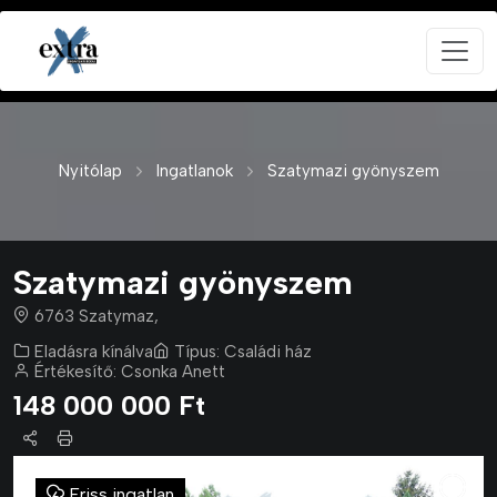
Nyitólap
Ingatlanok
Szatymazi gyönyszem
Szatymazi gyönyszem
6763 Szatymaz,
Eladásra kínálva
Típus:
Családi ház
Értékesítő:
Csonka Anett
148 000 000 Ft
Friss ingatlan