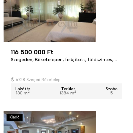
116 500 000 Ft
Szegeden, Béketelepen, felújított, földszintes,...
6728 Szeged Béketelep
Lakótér
Terület
Szoba
2
2
130 m
1384 m
5
Kiadó