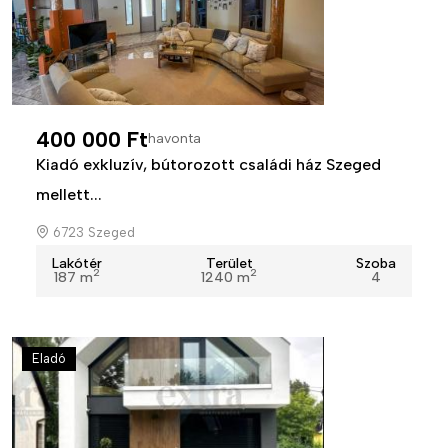
400 000 Ft
havonta
Kiadó exkluzív, bútorozott családi ház Szeged
mellett...
6723 Szeged
Lakótér
Terület
Szoba
2
2
187 m
1240 m
4
Eladó