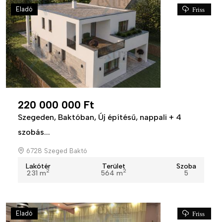
Eladó
Friss
220 000 000 Ft
Szegeden, Baktóban, Új építésű, nappali + 4
szobás...
6728 Szeged Baktó
Lakótér
Terület
Szoba
2
2
231 m
564 m
5
Eladó
Friss