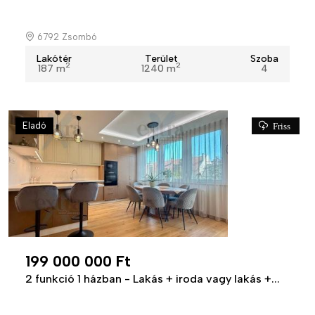
6792 Zsombó
Lakótér
Terület
Szoba
2
2
187 m
1240 m
4
Eladó
Friss
199 000 000 Ft
2 funkció 1 házban - Lakás + iroda vagy lakás +...