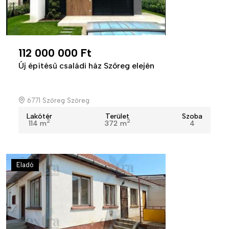
112 000 000 Ft
Új építésű családi ház Szőreg elején
6771 Szőreg Szőreg
Lakótér
Terület
Szoba
2
2
114 m
372 m
4
Eladó