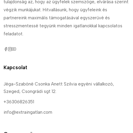
tulajdonság az, hogy az ügyfelek szemszöge, elvárása szerint
végzik munkájukat. Hitvallásunk, hogy ügyfeleink és
partnereink maximális támogatásával egyszerűvé és
stresszmentessé tegyünk minden igatlanokkal kapcsolatos
feladatot.
Kapcsolat
Jéga-Szabóné Csonka Anett Szilvia egyéni vállalkozó,
Szeged, Csongrádi sgt 12.
+36306826351
info@extraingatlan.com