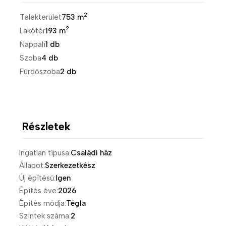
2
Telekterület
753 m
2
Lakótér
193 m
Nappali
1 db
Szoba
4 db
Fürdőszoba
2 db
Részletek
Ingatlan típusa:
Családi ház
Állapot:
Szerkezetkész
Új építésű:
Igen
Építés éve:
2026
Építés módja:
Tégla
Szintek száma:
2