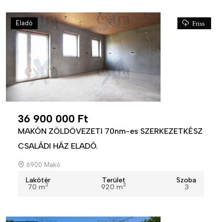
Eladó
Friss
36 900 000 Ft
MAKÓN ZÖLDÖVEZETI 70nm-es SZERKEZETKÉSZ
CSALÁDI HÁZ ELADÓ.
6900 Makó
Lakótér
Terület
Szoba
2
2
70 m
920 m
3