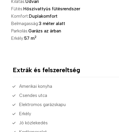
Kilátás:
Udvari
Fűtés:
Hőszivattyús fűtésrendszer
Komfort:
Duplakomfort
Belmagasság:
3 méter alatt
Parkolás:
Garázs az árban
2
Erkély:
57 m
Extrák és felszereltség
Amerikai konyha
Csendes utca
Elektromos garázskapu
Erkély
Jó közlekedés
Kertkapcsolat