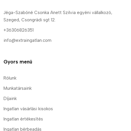
Jéga-Szabóné Csonka Anett Szilvia egyéni vállalkozó,
Szeged, Csongrádi sgt 12.
+36306826351
info@extraingatlan.com
Gyors menü
Rólunk
Munkatársaink
Díjaink
Ingatlan vásárlási kisokos
Ingatlan értékesítés
Ingatlan bérbeadás