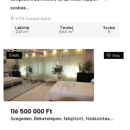
szobás...
6728 Szeged Baktó
Lakótér
Terület
Szoba
2
2
231 m
564 m
5
Eladó
Friss
116 500 000 Ft
Szegeden, Béketelepen, felújított, földszintes,...