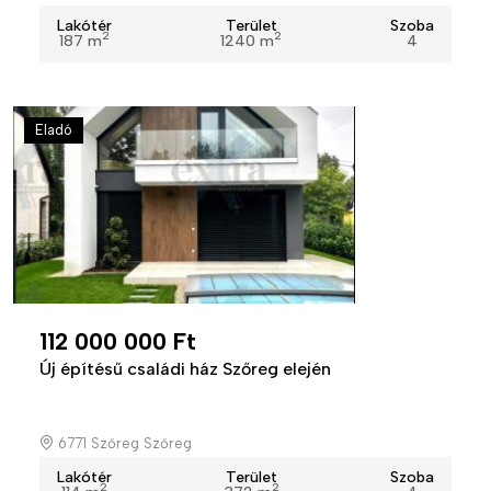
Lakótér
Terület
Szoba
2
2
187 m
1240 m
4
Eladó
112 000 000 Ft
Új építésű családi ház Szőreg elején
6771 Szőreg Szőreg
Lakótér
Terület
Szoba
2
2