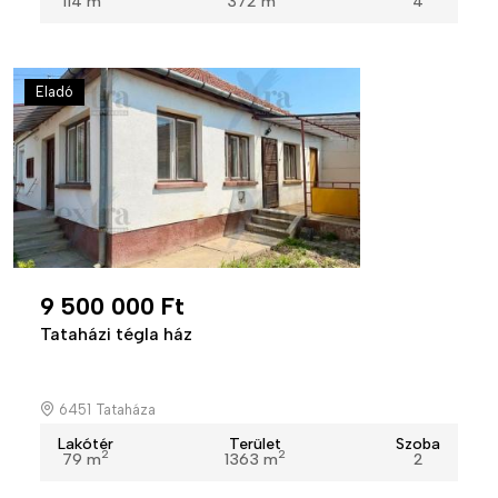
114 m
372 m
4
Eladó
9 500 000 Ft
Tataházi tégla ház
6451 Tataháza
Lakótér
Terület
Szoba
2
2
79 m
1363 m
2