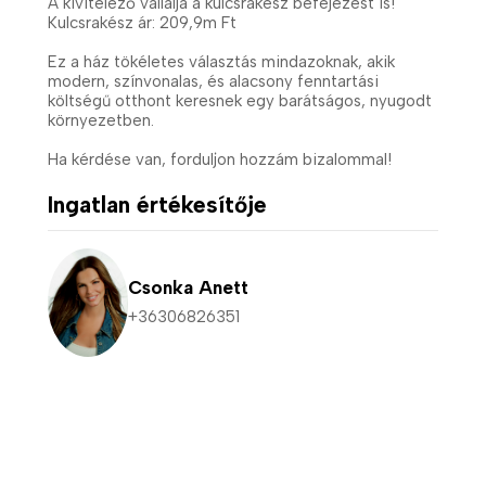
A kivitelező vállalja a kulcsrakész befejezést is!
Kulcsrakész ár: 209,9m Ft
Ez a ház tökéletes választás mindazoknak, akik
modern, színvonalas, és alacsony fenntartási
költségű otthont keresnek egy barátságos, nyugodt
környezetben.
Ha kérdése van, forduljon hozzám bizalommal!
Ingatlan értékesítője
Csonka Anett
+36306826351