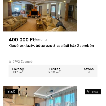
400 000 Ft
havonta
Kiadó exkluzív, bútorozott családi ház Zsombón
6792 Zsombó
Lakótér
Terület
Szoba
2
2
187 m
1240 m
4
Eladó
Friss