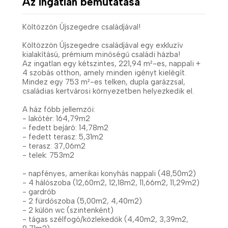
Az ingatlan bemutatása
Költözzön Újszegedre családjával!
Költözzön Újszegedre családjával egy exkluzív
kialakítású, prémium minőségű családi házba!
Az ingatlan egy kétszintes, 221,94 m²-es, nappali +
4 szobás otthon, amely minden igényt kielégít.
Mindez egy 753 m²-es telken, dupla garázzsal,
családias kertvárosi környezetben helyezkedik el.
A ház főbb jellemzői:
- lakótér: 164,79m2
- fedett bejáró: 14,78m2
- fedett terasz: 5,31m2
- terasz: 37,06m2
- telek: 753m2
- napfényes, amerikai konyhás nappali (48,50m2)
- 4 hálószoba (12,60m2, 12,18m2, 11,66m2, 11,29m2)
- gardrób
- 2 fürdőszoba (5,00m2, 4,40m2)
- 2 külön wc (szintenként)
- tágas szélfogó/közlekedők (4,40m2, 3,39m2,