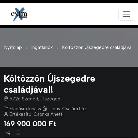
Nyitólap
Ingatlanok
Költözzön Újszegedre családjával!
Költözzön Újszegedre
családjával!
6726 Szeged, Újszeged
Eladásra kínálva
Típus:
Családi ház
Értékesítő:
Csonka Anett
169 900 000 Ft