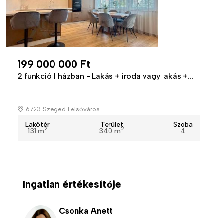
199 000 000 Ft
2 funkció 1 házban - Lakás + iroda vagy lakás +...
6723 Szeged Felsőváros
Lakótér
Terület
Szoba
2
2
131 m
340 m
4
Ingatlan értékesítője
Csonka Anett