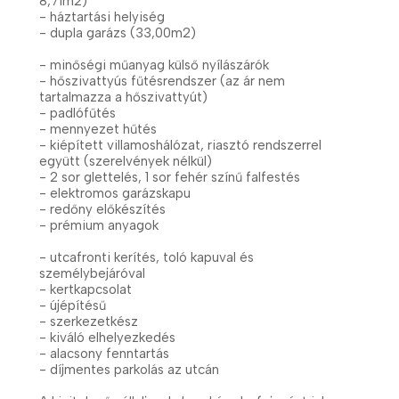
8,71m2)
- háztartási helyiség
- dupla garázs (33,00m2)
- minőségi műanyag külső nyílászárók
- hőszivattyús fűtésrendszer (az ár nem
tartalmazza a hőszivattyút)
- padlófűtés
- mennyezet hűtés
- kiépített villamoshálózat, riasztó rendszerrel
együtt (szerelvények nélkül)
- 2 sor glettelés, 1 sor fehér színű falfestés
- elektromos garázskapu
- redőny előkészítés
- prémium anyagok
- utcafronti kerítés, toló kapuval és
személybejáróval
- kertkapcsolat
- újépítésű
- szerkezetkész
- kiváló elhelyezkedés
- alacsony fenntartás
- díjmentes parkolás az utcán