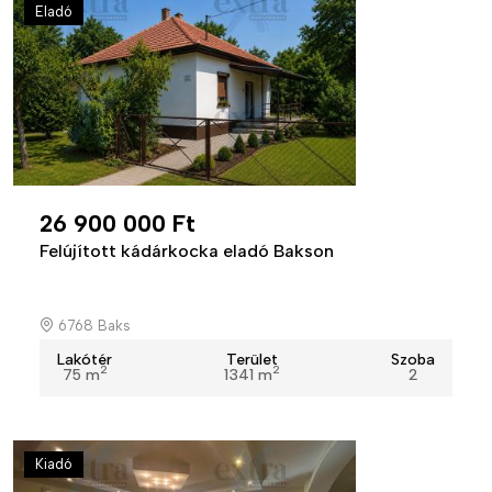
Eladó
26 900 000 Ft
Felújított kádárkocka eladó Bakson
6768 Baks
Lakótér
Terület
Szoba
2
2
75 m
1341 m
2
Kiadó