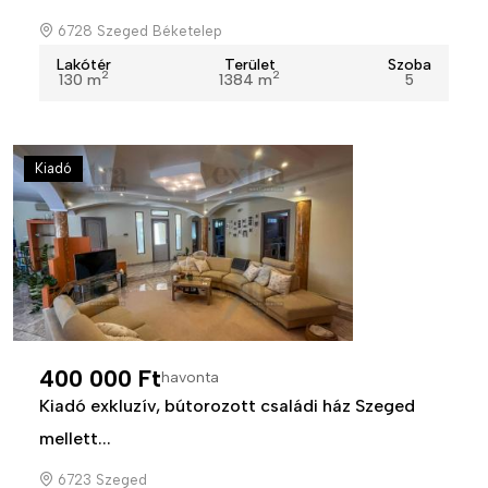
6728 Szeged Béketelep
Lakótér
Terület
Szoba
2
2
130 m
1384 m
5
Kiadó
400 000 Ft
havonta
Kiadó exkluzív, bútorozott családi ház Szeged
mellett...
6723 Szeged